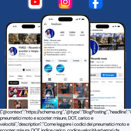
{"@context":"https://schema.org","@type":"BlogPosting","headline":"
pneumatici moto e scooter: misure, DOT, carico e
velocità","description":"Come leggere i codici dei pneumatici moto e
scooter: misura, DOT, indice carico, codice velocità ed errori da