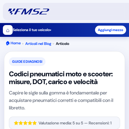
⌂
Seleziona il tuo veicolo
Aggiungi mezzo
▾
🏠 Home
Articoli nel Blog
Articolo
▸
▸
GUIDE E DIAGNOSI
Codici pneumatici moto e scooter:
misure, DOT, carico e velocità
Capire le sigle sulla gomma è fondamentale per
acquistare pneumatici corretti e compatibili con il
libretto.
Valutazione media:
5
su 5 — Recensioni:
1