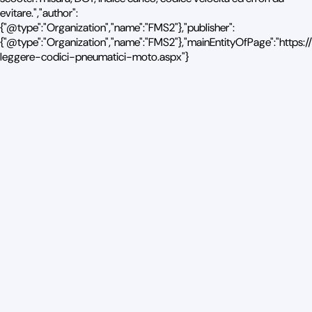
evitare.","author":
{"@type":"Organization","name":"FMS2"},"publisher":
{"@type":"Organization","name":"FMS2"},"mainEntityOfPage":"http
leggere-codici-pneumatici-moto.aspx"}