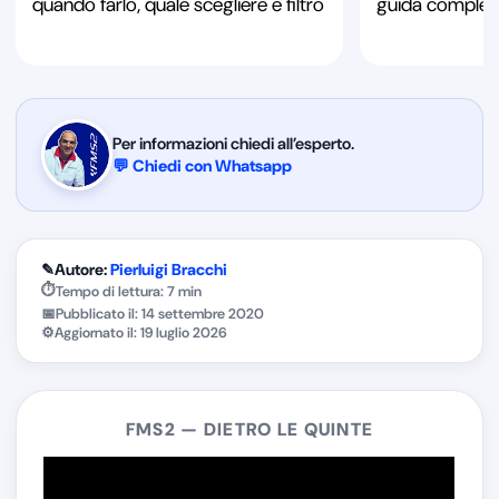
quando farlo, quale scegliere e filtro
guida complet
Per informazioni chiedi all’esperto.
💬 Chiedi con Whatsapp
✎
Autore:
Pierluigi Bracchi
⏱
Tempo di lettura: 7 min
📅
Pubblicato il:
14 settembre 2020
⚙
Aggiornato il:
19 luglio 2026
FMS2 — DIETRO LE QUINTE