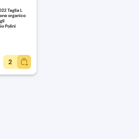
022 Taglia L
one organico
gli
o Polini
2