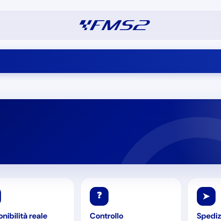
❓
➤
nibilità reale
Controllo
Spediz