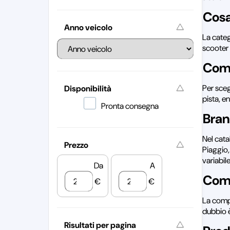
Cosa
Anno veicolo
La categ
scooter
Come
Per sceg
Disponibilità
pista, e
Pronta consegna
Bran
Nel cata
Prezzo
Piaggio,
variabil
Da
A
Comp
€
€
La compa
dubbio è
Risultati per pagina