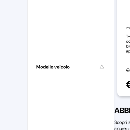
Pol
T-
c
bl
ap
Modello veicolo
€
ABB
Scopri 
sicurezz