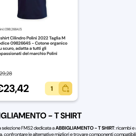
ini
|
098.2664/S
shirt Cilindro Polini 2022 Taglia M
odice 0982664S - Cotone organico
u scuro, adatta a tutti gli
passionati del marchio Polini
29,28
€23,42
1
IGLIAMENTO - T SHIRT
la selezione FMS2 dedicata a
ABBIGLIAMENTO - T SHIRT
: ricambi e
a, confrontare le alternative migliori e trovare componenti compatibil