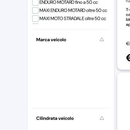
ENDURO MOTARD fino a 50 cc
Pol
T-
MAXI ENDURO MOTARD oltre 50 cc
c
MAXI MOTO STRADALE oltre 50 cc
bl
ap
MAXI SCOOTER oltre 50 cc
MINIMOTO MINICROSS PITBIKE
Marca veicolo
MOTO STRADALE fino a 50 cc
€
MOTOCROSS 2T e 4T
QUAD
SCOOTER fino a 50 cc
TRIAL
VEICOLI ELETTRICI
VESPA 50 e 125
VESPA LML
VESPA OLD model
VESPA PK
Cilindrata veicolo
VESPA PX