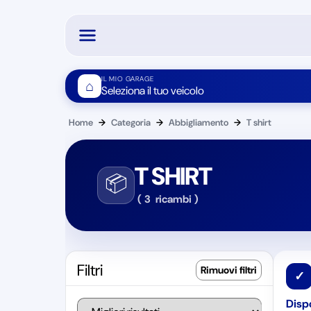
IL MIO GARAGE
⌂
Seleziona il tuo veicolo
Home
→
Categoria
→
Abbigliamento
→
T shirt
T SHIRT
📦
(
3
ricambi
)
Filtri
✓
Dispo