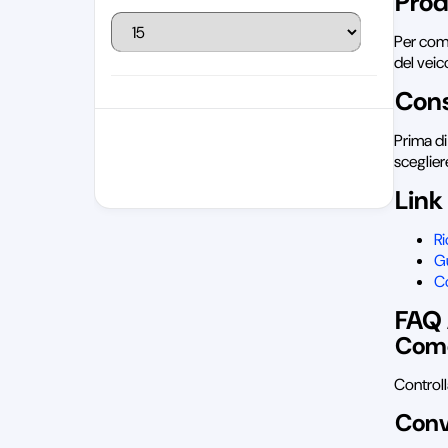
Prod
Per comp
del veic
Cons
Prima di
sceglier
Link 
R
Gu
Co
FAQ 
Come
Controll
Conv