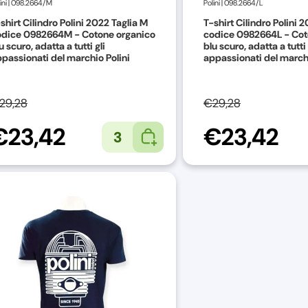
ini
|
098.2664/M
Polini
|
098.2664/L
shirt Cilindro Polini 2022 Taglia M
T-shirt Cilindro Polini 2
odice 0982664M - Cotone organico
codice 0982664L - Cot
u scuro, adatta a tutti gli
blu scuro, adatta a tutti 
passionati del marchio Polini
appassionati del marchi
29,28
€29,28
€23,42
€23,42
3