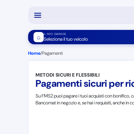
IL MIO GARAGE
⌂
Seleziona il tuo veicolo
Home
/
Pagamenti
METODI SICURI E FLESSIBILI
Pagamenti sicuri per r
Su FMS2 puoi pagare i tuoi acquisti con bonifico, ca
Bancomat in negozio e, se hai i requisiti, anche in 