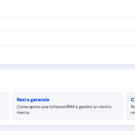
Resi e garanzie
C
Come aprire una richiesta RMA e gestire un rientro
Re
merce.
re