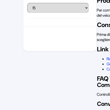
Prod
Per comp
del veic
Cons
Prima di
sceglier
Link 
R
Gu
Co
FAQ 
Come
Controll
Conv