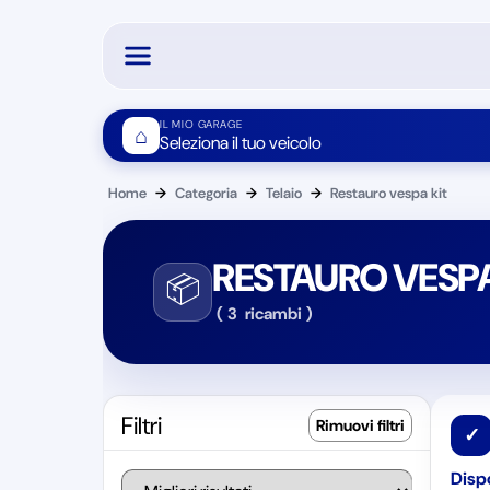
IL MIO GARAGE
⌂
Seleziona il tuo veicolo
Home
→
Categoria
→
Telaio
→
Restauro vespa kit
RESTAURO VESPA
📦
(
3
ricambi
)
Filtri
✓
Dispo