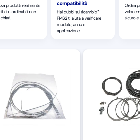
compatibilità
izzi prodotti realmente
Ordini p
ibili o ordinabili con
velocem
Hai dubbi sul ricambio?
chiari.
sicuro e
FMS2 ti aiuta a verificare
modello, anno e
applicazione.