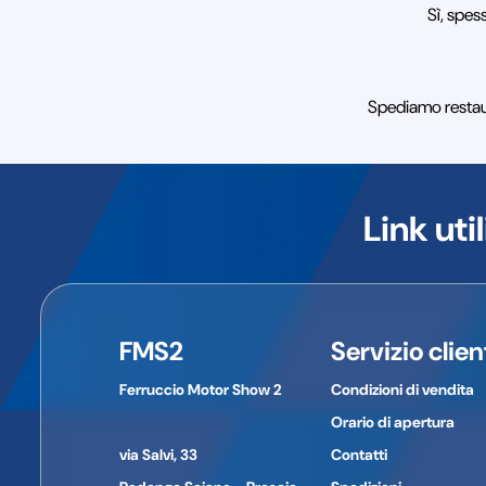
Sì, spes
Spediamo restauro
Link util
FMS2
Servizio clien
Ferruccio Motor Show 2
Condizioni di vendita
Orario di apertura
via Salvi, 33
Contatti