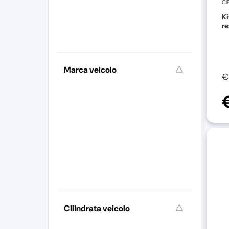
CI
Ki
re
Marca veicolo
€
Cilindrata veicolo