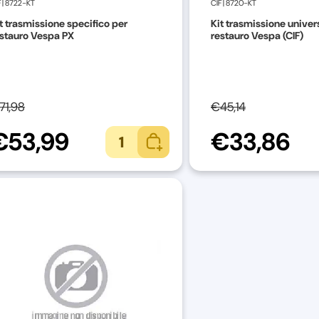
F
|
8722-KT
CIF
|
8720-KT
t trasmissione specifico per
Kit trasmissione univer
stauro Vespa PX
restauro Vespa (CIF)
71,98
€45,14
€53,99
€33,86
1