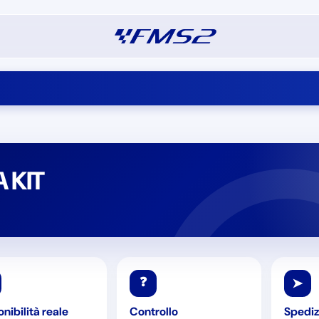
 KIT
❓
➤
nibilità reale
Controllo
Spediz