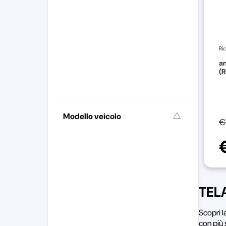
Ri
an
(R
Modello veicolo
€
TEL
Scopri 
con più 