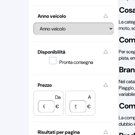
Cosa
Anno veicolo
La categ
moto, s
Come
Per sceg
Disponibilità
pista, e
Pronta consegna
Bran
Nel cata
Prezzo
Piaggio,
variabil
Da
A
Comp
€
€
La compa
dubbio è
Risultati per pagina