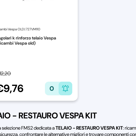
cambi Vespa OLD
|
727VM110
golari k rinforzo telaio Vespa
icambi Vespa old)
12,20
€9,76
0
AIO - RESTAURO VESPA KIT
la selezione FMS2 dedicata a
TELAIO - RESTAURO VESPA KIT
: rica
sicurezza, confrontare le alternative migliori e trovare componenti co