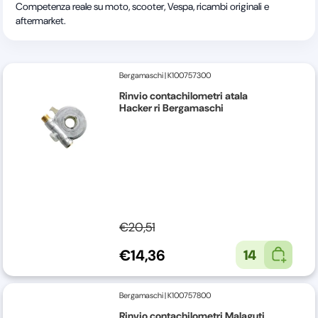
Competenza reale su moto, scooter, Vespa, ricambi originali e
aftermarket.
Bergamaschi
|
K100757300
Rinvio contachilometri atala
Hacker ri Bergamaschi
€20,51
€14,36
14
Bergamaschi
|
K100757800
Rinvio contachilometri Malaguti