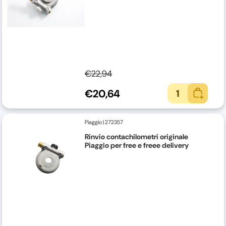
€22,94
€20,64
1
Piaggio
|
272357
Rinvio contachilometri originale
Piaggio per free e freee delivery