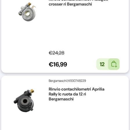
crosser ri Bergamaschi
€24,28
€16,99
12
Bergamaschi
|
K100748229
Rinvio contachilometri Aprilia
Rally lc ruota da 12 ri
Bergamaschi