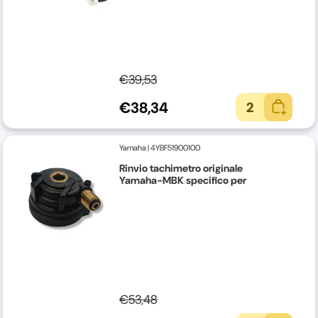
€39,53
€38,34
2
Yamaha
|
4YBF51900100
Rinvio tachimetro originale
Yamaha-MBK specifico per
€53,48