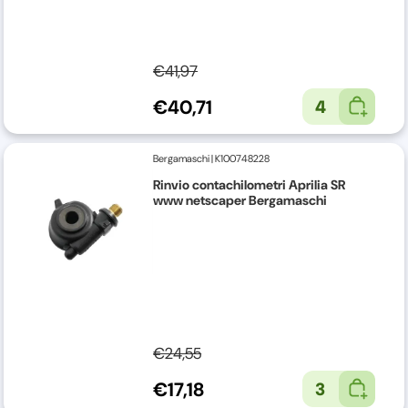
€41,97
€40,71
4
Bergamaschi
|
K100748228
Rinvio contachilometri Aprilia SR
www netscaper Bergamaschi
€24,55
€17,18
3