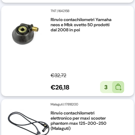
TNT
|
164215B
Rinvio contachilometri Yamaha
neos e Mbk ovetto 50 prodotti
dal 2008 in poi
€32,72
€26,18
3
Malaguti
|
17818200
Rinvio contachilometri
elettronico per maxi scooter
phantom max 125-200-250
(Malaguti)