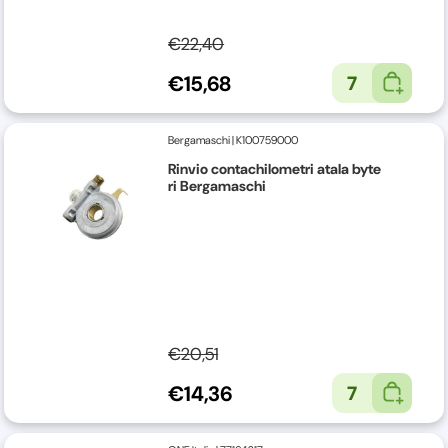
€22,40
€15,68
7
Bergamaschi
|
K100759000
Rinvio contachilometri atala byte
ri Bergamaschi
€20,51
€14,36
7