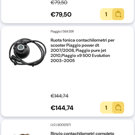
€79,50
€79,50
1
Piaggio
|
56435R
Ruota fonica contachilometri per
scooter Piaggio power dt
2007/2008, Piaggio pure jet
2010,Piaggio x9 500 Evolution
2003-2005
€144,74
€144,74
1
LV2
|
60012971
Rinvio contachilometri completo