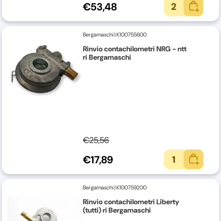
€53,48
2
Bergamaschi
|
K100755600
Rinvio contachilometri NRG - ntt
ri Bergamaschi
€25,56
€17,89
1
Bergamaschi
|
K100759200
Rinvio contachilometri Liberty
(tutti) ri Bergamaschi