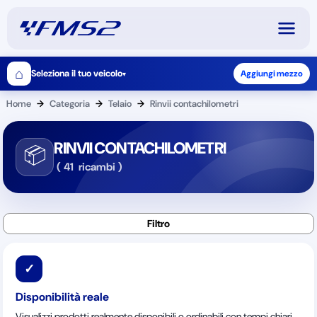
⌂
Seleziona il tuo veicolo
Aggiungi mezzo
▾
Home
→
Categoria
→
Telaio
→
Rinvii contachilometri
RINVII CONTACHILOMETRI
📦
(
41
ricambi
)
✓
Disponibilità reale
Visualizzi prodotti realmente disponibili o ordinabili con tempi chiari.