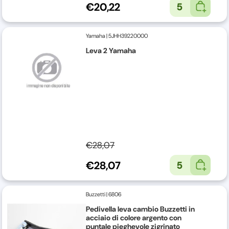
€20,22
5
Yamaha
|
5JHH39220000
Leva 2 Yamaha
€28,07
€28,07
5
Buzzetti
|
6806
Pedivella leva cambio Buzzetti in
acciaio di colore argento con
puntale pieghevole zigrinato