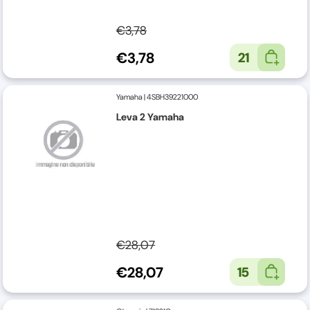
€3,78
€3,78
21
Yamaha
|
4SBH39221000
Leva 2 Yamaha
€28,07
€28,07
15