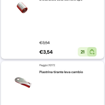
€3,54
€3,54
21
Piaggio
|
112172
Piastrina tirante leva cambio