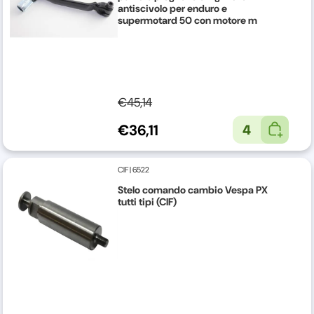
antiscivolo per enduro e
supermotard 50 con motore m
€45,14
€36,11
4
CIF
|
6522
Stelo comando cambio Vespa PX
tutti tipi (CIF)