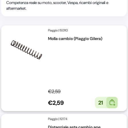
Competenza reale su moto, scooter, Vespa, ricambi originali e
aftermarket.
Piaggio
|
150110
Molla cambio (Piaggio Gilera)
€2,59
€2,59
21
Piaggio
|
112174
Distanziale asta cambio ape