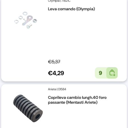
Olympia
|
71821C
Leva comando (Olympia)
€5,37
€4,29
9
Ariete
|
01584
Coprileva cambio lungh.40 foro
passante (Mentasti Ariete)