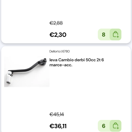
€2,88
€2,30
8
Dellorto
|
6780
leva Cambio derbi 50cc 2t 6
marce-acc.
€45,14
€36,11
6