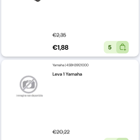
€2,35
€1,88
5
Yamaha
|
4SBH39121000
Leva 1 Yamaha
€20,22