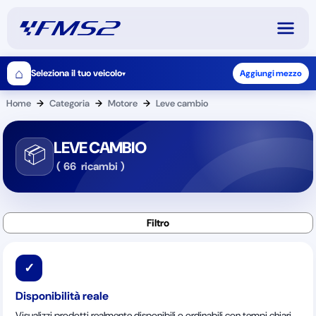
⌂
Seleziona il tuo veicolo
Aggiungi mezzo
▾
Home
→
Categoria
→
Motore
→
Leve cambio
LEVE CAMBIO
📦
(
66
ricambi
)
✓
Disponibilità reale
Visualizzi prodotti realmente disponibili o ordinabili con tempi chiari.