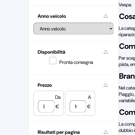
Vespa.
Cosa
Anno veicolo
La cate
riparazi
Come
Disponibilità
Per sceg
Pronta consegna
pista, e
Bran
Prezzo
Nel cata
Piaggio,
Da
A
variabil
€
€
Comp
La compa
dubbio è
Risultati per pagina