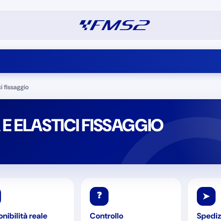
i fissaggio
E ELASTICI FISSAGGIO
❓
➤
nibilità reale
Controllo
Spediz