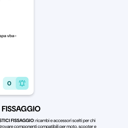
espa vba-
0
I FISSAGGIO
STICI FISSAGGIO
: ricambi e accessori scelti per chi
 e trovare componenti compatibili per moto, scooter e