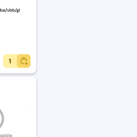
vba/vbb/gl
1