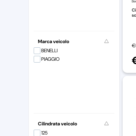
Ben
Ci
sc
Marca veicolo
€
BENELLI
PIAGGIO
Cilindrata veicolo
125