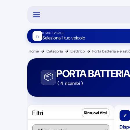
IL MIO GARAGE
⌂
Seleziona il tuo veicolo
Home
→
Categoria
→
Elettrico
→
Porta batteria e elastic
PORTA BATTERIA 
📦
(
4
ricambi
)
Filtri
✓
Dispo