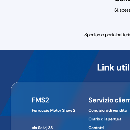
Sì, spes
Spediamo porta batteria e
Link util
FMS2
Servizio clien
Ferruccio Motor Show 2
Condizioni di vendita
Orario di apertura
via Salvi, 33
Contatti