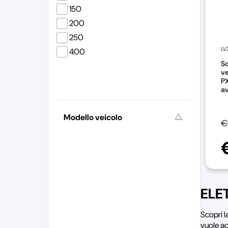
150
200
250
LV
400
Sc
ve
PX
av
Modello veicolo
€
ELE
Scopri 
vuole ac