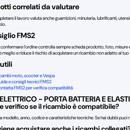
otti correlati da valutare
letare il lavoro valuta anche guarnizioni, minuteria, lubrificanti, utens
olo.
iglio FMS2
 confermare l'ordine controlla sempre scheda prodotto, foto, misure e
e meglio e riduce il rischio di acquistare un ricambio non adatto al tuo
utili
icambi moto, scooter e Vespa
ide e consigli tecnici FMS2
ntatta FMS2 per verifica compatibilità
ELETTRICO - PORTA BATTERIA E ELAST
 verifico se il ricambio è compatibile?
a modello, anno, codice e caratteristiche tecniche. Se hai dubbi puoi r
iene acquistare anche i ricambi collegati