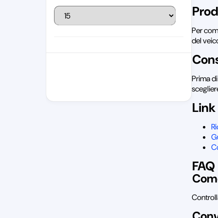
Prod
Per comp
del veic
Cons
Prima di
sceglier
Link 
R
Gu
Co
FAQ 
Come
Controll
Conv