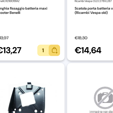
elli
|
R21610191AZ
Ricambi Vespa OLD
|
278VL287
nghia fissaggio batteria maxi
Scatola porta batteria 
ooter Benelli
(Ricambi Vespa old)
13,97
€18,30
€13,27
€14,64
1