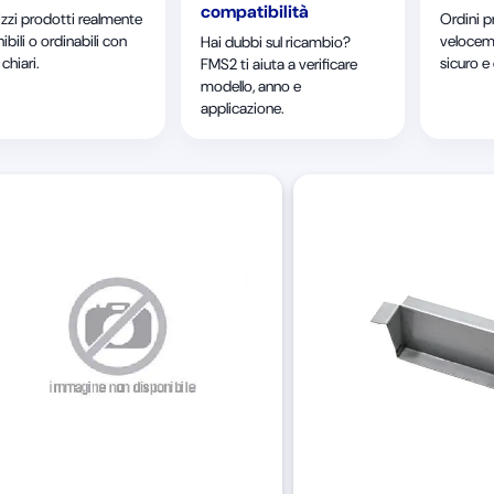
compatibilità
izzi prodotti realmente
Ordini p
ibili o ordinabili con
velocem
Hai dubbi sul ricambio?
chiari.
sicuro e
FMS2 ti aiuta a verificare
modello, anno e
applicazione.