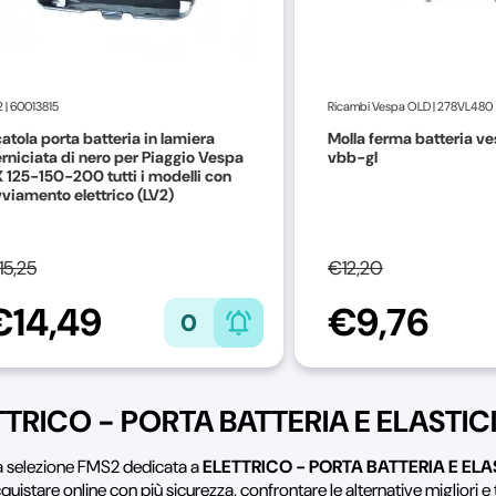
2
|
60013815
Ricambi Vespa OLD
|
278VL480
atola porta batteria in lamiera
Molla ferma batteria v
rniciata di nero per Piaggio Vespa
vbb-gl
 125-150-200 tutti i modelli con
viamento elettrico (LV2)
15,25
€12,20
€14,49
€9,76
0
TTRICO - PORTA BATTERIA E ELASTIC
la selezione FMS2 dedicata a
ELETTRICO - PORTA BATTERIA E ELA
quistare online con più sicurezza, confrontare le alternative migliori