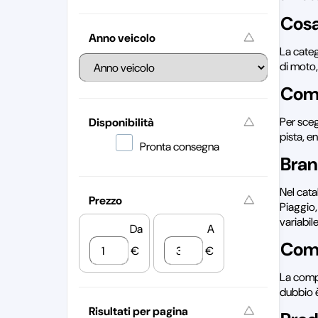
Cosa
Anno veicolo
La cate
di moto,
Come
Per sceg
Disponibilità
pista, e
Pronta consegna
Bran
Nel cata
Prezzo
Piaggio,
variabil
Da
A
Comp
€
€
La compa
dubbio è
Risultati per pagina