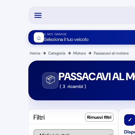
IL MIO GARAGE
⌂
Seleziona il tuo veicolo
Home
→
Categoria
→
Motore
→
Passacavi al motore
PASSACAVI AL 
📦
(
3
ricambi
)
Filtri
✓
Dispo