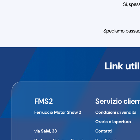
Sì, spes
Spediamo passacavi
Link util
FMS2
Servizio clien
Ferruccio Motor Show 2
Condizioni di vendita
Orario di apertura
via Salvi, 33
Contatti