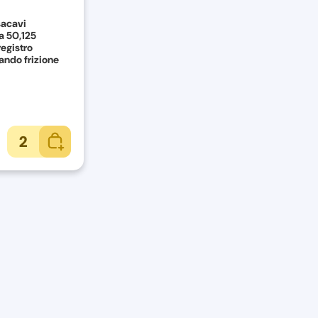
sacavi
a 50,125
egistro
mando frizione
2