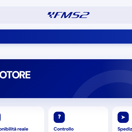
MOTORE
❓
➤
nibilità reale
Controllo
Spediz