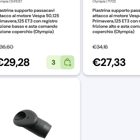
ympia
|
1241037
Olympia
|
71702
astrina supporto passacavi
Piastrina supporto pas
tacco al motore Vespa 50,125
attacco al motore Vesp
imavera,125 ET3 con registro
Primavera,125 ET3 con r
izione basso e asta comando
frizione alto e asta co
izione coperchio (Olympia)
coperchio (Olympia)
36,60
€34,16
€29,28
€27,33
3