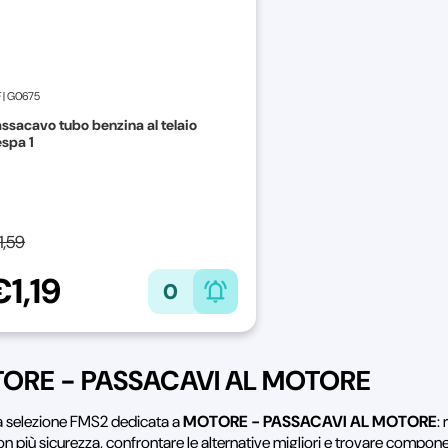
F
|
G0675
ssacavo tubo benzina al telaio
spa 1
1,59
€1,19
0
ORE - PASSACAVI AL MOTORE
la selezione FMS2 dedicata a
MOTORE - PASSACAVI AL MOTORE
:
on più sicurezza, confrontare le alternative migliori e trovare compon