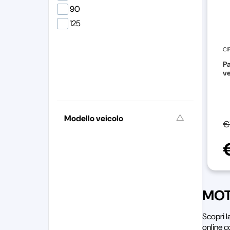
90
125
CI
Pa
ve
Modello veicolo
€
MOT
Scopri 
online c