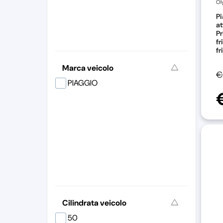
Ol
Pi
at
Pr
fr
fr
Marca veicolo
€
PIAGGIO
Cilindrata veicolo
50