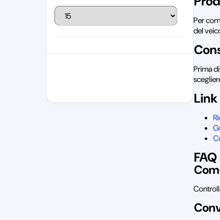
Prod
Per comp
del veic
Cons
Prima di
sceglier
Link 
R
Gu
Co
FAQ
Come
Controll
Conv