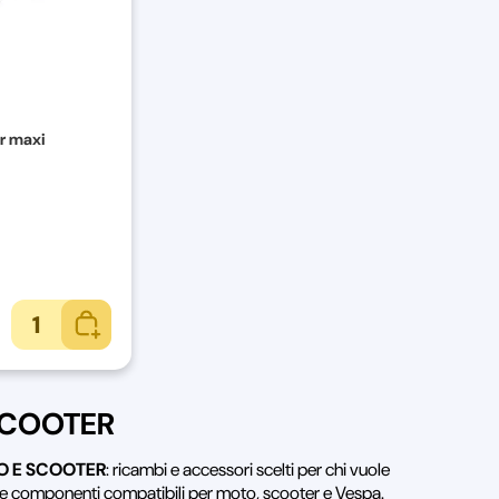
r maxi
1
SCOOTER
O E SCOOTER
: ricambi e accessori scelti per chi vuole
vare componenti compatibili per moto, scooter e Vespa.