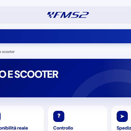
e scooter
O E SCOOTER
❓
➤
nibilità reale
Controllo
Spediz