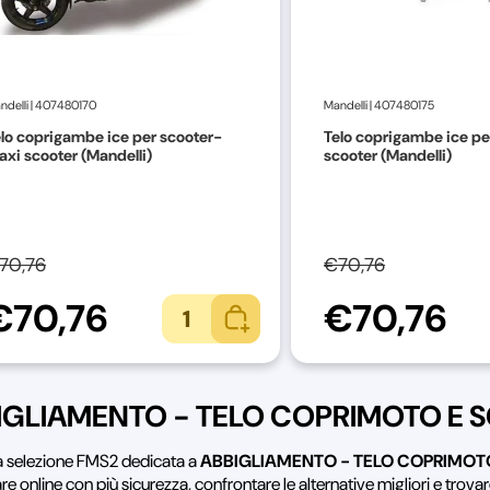
ndelli
|
407480170
Mandelli
|
407480175
lo coprigambe ice per scooter-
Telo coprigambe ice pe
xi scooter (Mandelli)
scooter (Mandelli)
70,76
€70,76
€70,76
€70,76
1
IGLIAMENTO - TELO COPRIMOTO E 
la selezione FMS2 dedicata a
ABBIGLIAMENTO - TELO COPRIMOT
re online con più sicurezza, confrontare le alternative migliori e tro