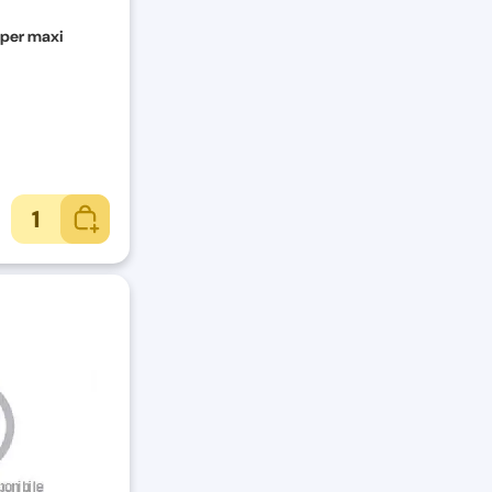
 per maxi
1