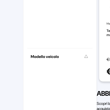
Ma
Te
ma
Modello veicolo
€
ABB
Scopri 
acquista