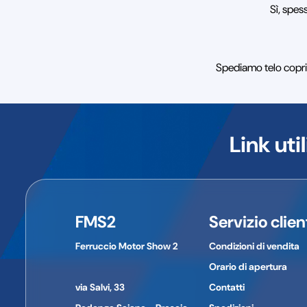
Sì, spes
Spediamo telo coprim
Link util
FMS2
Servizio clien
Ferruccio Motor Show 2
Condizioni di vendita
Orario di apertura
via Salvi, 33
Contatti