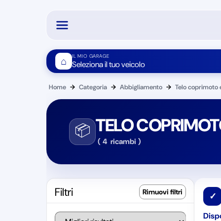
IL MIO GARAGE
⌂
Seleziona il tuo veicolo
Home
→
Categoria
→
Abbigliamento
→
Telo coprimoto 
TELO COPRIMOT
📦
(
4
ricambi
)
Filtri
✓
Dispo