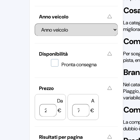
Cosa
Anno veicolo
La cate
miglior
Come
Per sceg
Disponibilità
pista, e
Pronta consegna
Bran
Nel cata
Prezzo
Piaggio,
variabil
Da
A
Comp
€
€
La compa
dubbio è
Risultati per pagina