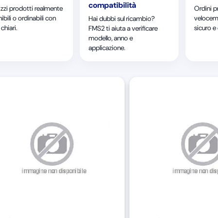
compatibilità
izzi prodotti realmente
Ordini p
ibili o ordinabili con
velocem
Hai dubbi sul ricambio?
chiari.
sicuro e
FMS2 ti aiuta a verificare
modello, anno e
applicazione.