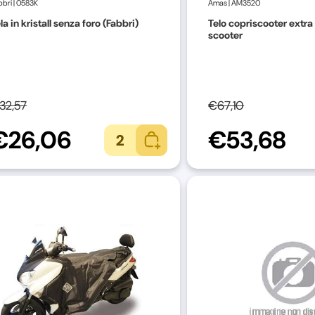
bbri
|
0583K
Amas
|
AM3520
la in kristall senza foro (Fabbri)
Telo copriscooter extra
scooter
32,57
€67,10
€26,06
€53,68
2