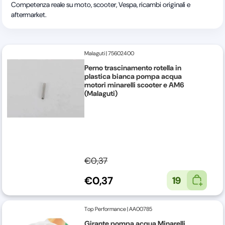
Competenza reale su moto, scooter, Vespa, ricambi originali e
aftermarket.
Malaguti
|
75602400
Perno trascinamento rotella in
plastica bianca pompa acqua
motori minarelli scooter e AM6
(Malaguti)
€0,37
€0,37
19
Top Performance
|
AA00785
Girante pompa acqua Minarelli