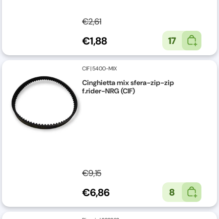
€2,61
€1,88
17
CIF
|
5400-MIX
Cinghietta mix sfera-zip-zip
f.rider-NRG (CIF)
€9,15
€6,86
8