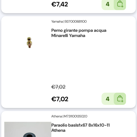
€7,42
4
Yamaha
|
937000681100
Perno girante pompa acqua
Minarelli Yamaha
€7,02
€7,02
4
Athena
|
M731100135020
Paraolio baslsfx67 8x16x10-11
Athena