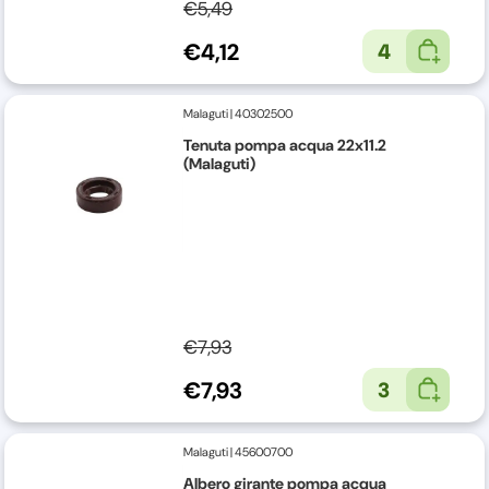
€5,49
€4,12
4
Malaguti
|
40302500
Tenuta pompa acqua 22x11.2
(Malaguti)
€7,93
€7,93
3
Malaguti
|
45600700
Albero girante pompa acqua