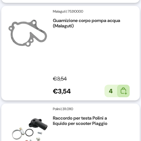
Malaguti
|
75310000
Guarnizione corpo pompa acqua
(Malaguti)
€3,54
€3,54
4
Polini
|
311.0110
Raccordo per testa Polini a
liquido per scooter Piaggio