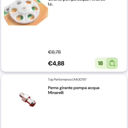
l.c.
€6,78
€4,88
18
Top Performance
|
AA00787
Perno girante pompa acqua
Minarelli