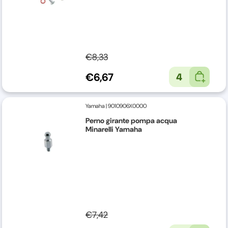
€8,33
€6,67
4
Yamaha
|
9010906X0000
Perno girante pompa acqua
Minarelli Yamaha
€7,42