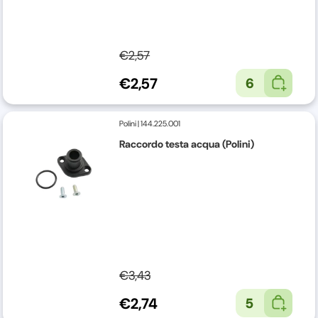
€2,57
€2,57
6
Polini
|
144.225.001
Raccordo testa acqua (Polini)
€3,43
€2,74
5