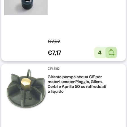
€7,97
€7,17
4
CIF
|
8182
Girante pompa acqua CIF per
motori scooter Piaggio, Gilera,
Derbi e Aprilia 50 cc raffreddati
a liquido