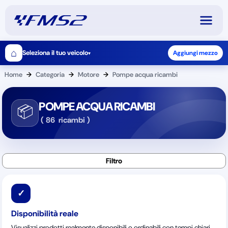
⌂
Seleziona il tuo veicolo
Aggiungi mezzo
▾
Home
→
Categoria
→
Motore
→
Pompe acqua ricambi
POMPE ACQUA RICAMBI
📦
(
86
ricambi
)
✓
Disponibilità reale
Visualizzi prodotti realmente disponibili o ordinabili con tempi chiari.