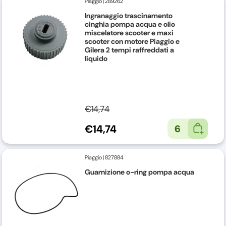
Piaggio
|
289262
Ingranaggio trascinamento
cinghia pompa acqua e olio
miscelatore scooter e maxi
scooter con motore Piaggio e
Gilera 2 tempi raffreddati a
liquido
€14,74
€14,74
6
Piaggio
|
827884
Guarnizione o-ring pompa acqua