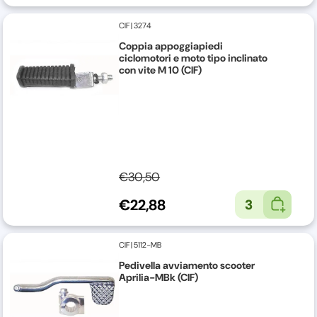
CIF
|
3274
Coppia appoggiapiedi
ciclomotori e moto tipo inclinato
con vite M 10 (CIF)
€30,50
€22,88
3
CIF
|
5112-MB
Pedivella avviamento scooter
Aprilia-MBk (CIF)