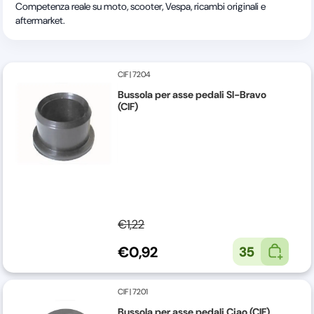
Competenza reale su moto, scooter, Vespa, ricambi originali e
aftermarket.
CIF
|
7204
Bussola per asse pedali SI-Bravo
(CIF)
€1,22
€0,92
35
CIF
|
7201
Bussola per asse pedali Ciao (CIF)