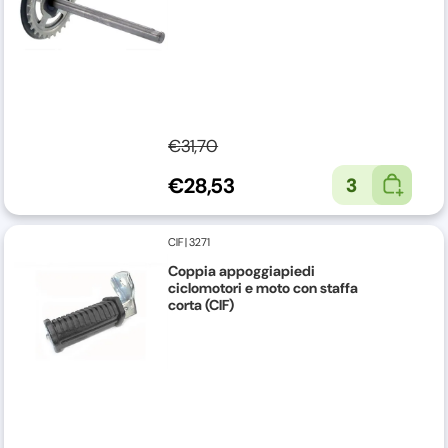
€31,70
€28,53
3
CIF
|
3271
Coppia appoggiapiedi
ciclomotori e moto con staffa
corta (CIF)