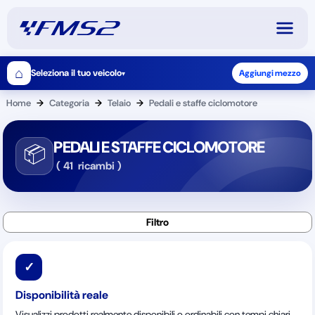
⌂
Seleziona il tuo veicolo
Aggiungi mezzo
▾
Home
→
Categoria
→
Telaio
→
Pedali e staffe ciclomotore
PEDALI E STAFFE CICLOMOTORE
📦
(
41
ricambi
)
✓
Disponibilità reale
Visualizzi prodotti realmente disponibili o ordinabili con tempi chiari.