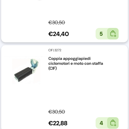
€30,50
€24,40
5
CIF
|
3272
Coppia appoggiapiedi
ciclomotori e moto con staffa
(CIF)
€30,50
€22,88
4