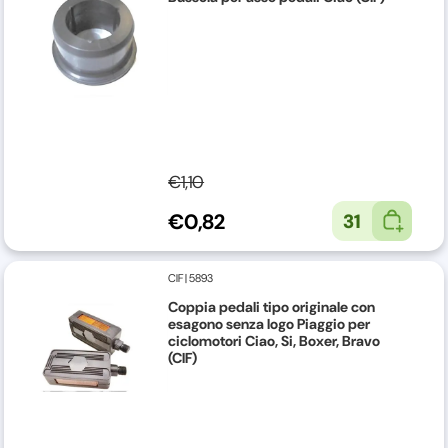
€1,10
€0,82
31
CIF
|
5893
Coppia pedali tipo originale con
esagono senza logo Piaggio per
ciclomotori Ciao, Si, Boxer, Bravo
(CIF)