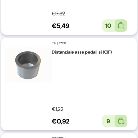
€7,32
€5,49
10
CIF
|
7208
Distanziale asse pedali si (CIF)
€1,22
€0,92
9