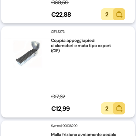
€30,50
€22,88
2
CIF
|
3273
Coppia appoggiapiedi
ciclomotori e moto tipo export
(CIF)
€17,32
€12,99
2
Kymco
|
00106209
Molla frizione avviamento pedale