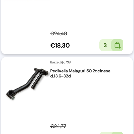
€24,40
€18,30
3
Buzzetti
|
6738
Pedivella Malaguti 50 2t cinese
d.13,6-32d
€24,77