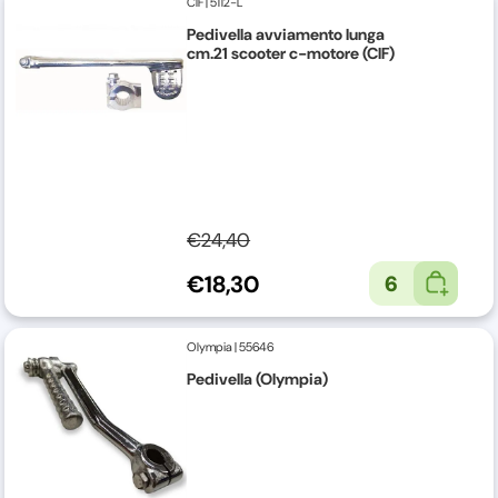
CIF
|
5112-L
Pedivella avviamento lunga
cm.21 scooter c-motore (CIF)
€24,40
€18,30
6
Olympia
|
55646
Pedivella (Olympia)