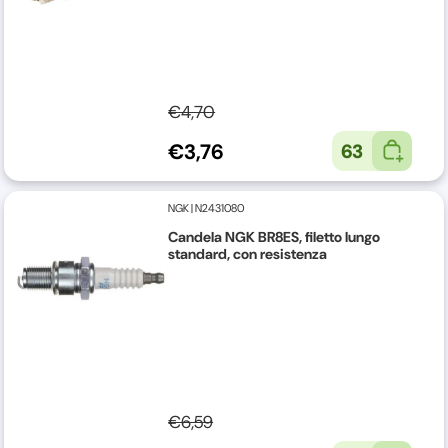
€4,70
€3,76
63
NGK
|
N2431080
Candela NGK BR8ES, filetto lungo
standard, con resistenza
€6,59