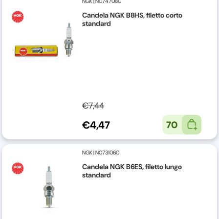
NGK
|
N0747080
Candela NGK B8HS, filetto corto
standard
€7,44
€4,47
70
NGK
|
N0731060
Candela NGK B6ES, filetto lungo
standard