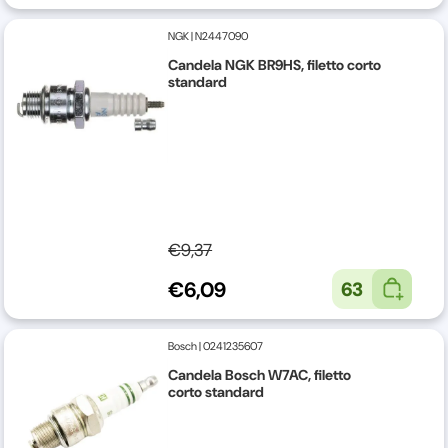
NGK
|
N2447090
Candela NGK BR9HS, filetto corto
standard
€9,37
€6,09
63
Bosch
|
0241235607
Candela Bosch W7AC, filetto
corto standard