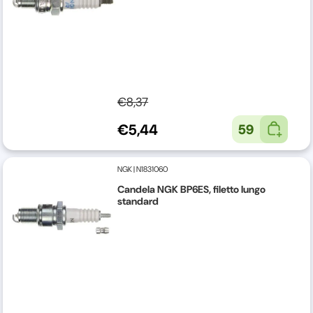
€8,37
€5,44
59
NGK
|
N1831060
Candela NGK BP6ES, filetto lungo
standard