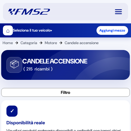
⌂
Seleziona il tuo veicolo
Aggiungi mezzo
▾
Home
→
Categoria
→
Motore
→
Candele accensione
CANDELE ACCENSIONE
📦
(
215
ricambi
)
✓
Disponibilità reale
Visualizzi prodotti realmente disponibili o ordinabili con tempi chiari.