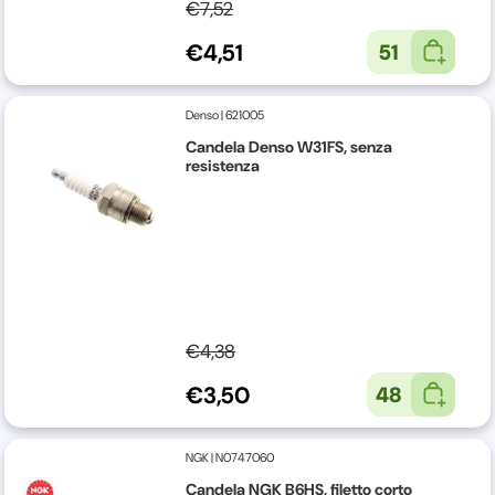
€7,52
€4,51
51
Denso
|
621005
Candela Denso W31FS, senza
resistenza
€4,38
€3,50
48
NGK
|
N0747060
Candela NGK B6HS, filetto corto