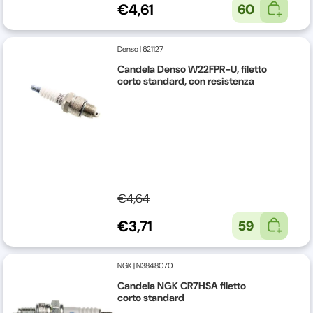
€4,61
60
Denso
|
621127
Candela Denso W22FPR-U, filetto
corto standard, con resistenza
€4,64
€3,71
59
NGK
|
N3848070
Candela NGK CR7HSA filetto
corto standard