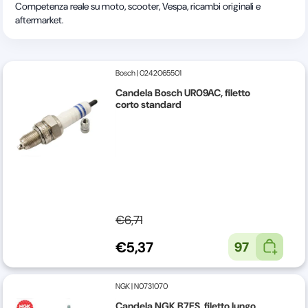
Competenza reale su moto, scooter, Vespa, ricambi originali e
aftermarket.
Bosch
|
0242065501
Candela Bosch UR09AC, filetto
corto standard
€6,71
€5,37
97
NGK
|
N0731070
Candela NGK B7ES, filetto lungo