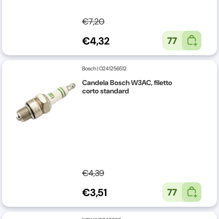
€7,20
€4,32
77
Bosch
|
0241256512
Candela Bosch W3AC, filetto
corto standard
€4,39
€3,51
77