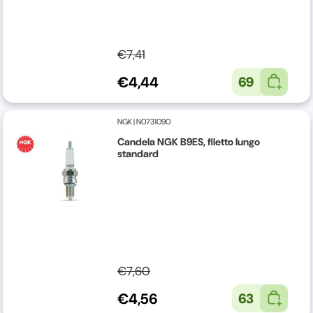
€7,41
€4,44
69
NGK
|
N0731090
Candela NGK B9ES, filetto lungo
standard
€7,60
€4,56
63