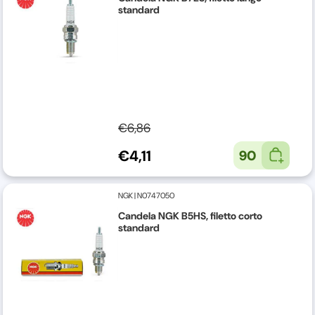
standard
€6,86
€4,11
90
NGK
|
N0747050
Candela NGK B5HS, filetto corto
standard