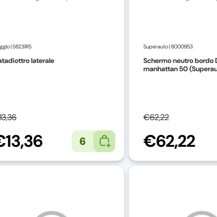
aggio
|
58231R5
Superauto
|
8000953
tadiottro laterale
Schermo neutro bordo 
manhattan 50 (Superau
13,36
€62,22
€13,36
€62,22
6