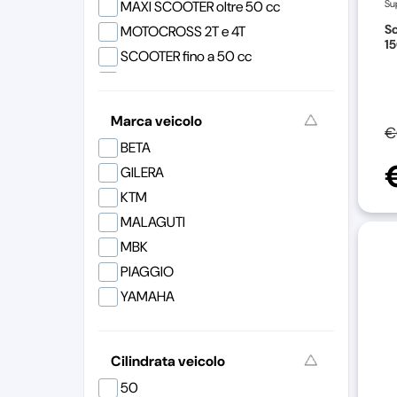
MAXI SCOOTER oltre 50 cc
Su
Polisport
S
MOTOCROSS 2T e 4T
STR8
15
SCOOTER fino a 50 cc
Superauto
VESPA PX
SYM
Ufo Plast
Marca veicolo
€
Yamaha
BETA
GILERA
KTM
MALAGUTI
MBK
PIAGGIO
YAMAHA
Cilindrata veicolo
50