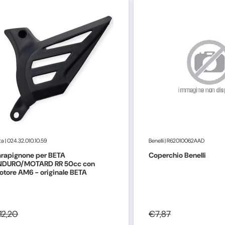
ta
|
024.32.010.10.59
Benelli
|
R62010062AAD
arapignone per BETA
Coperchio Benelli
NDURO/MOTARD RR 50cc con
tore AM6 - originale BETA
12,20
€7,87