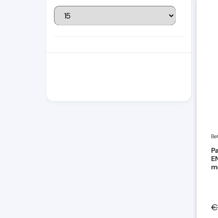
Be
P
E
mo
€