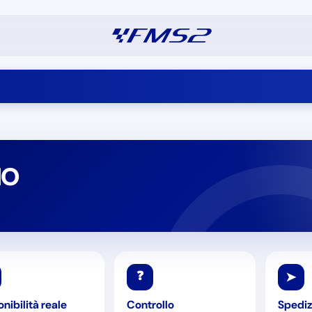
IO
❓
➤
nibilità reale
Controllo
Spediz