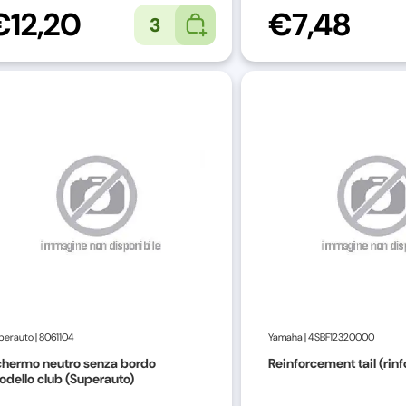
€12,20
€7,48
3
perauto
|
8061104
Yamaha
|
4SBF12320000
chermo neutro senza bordo
Reinforcement tail (rin
dello club (Superauto)