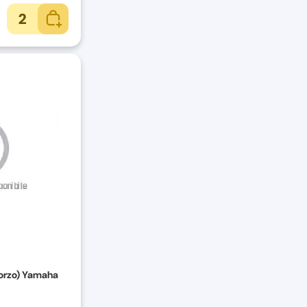
2
forzo) Yamaha