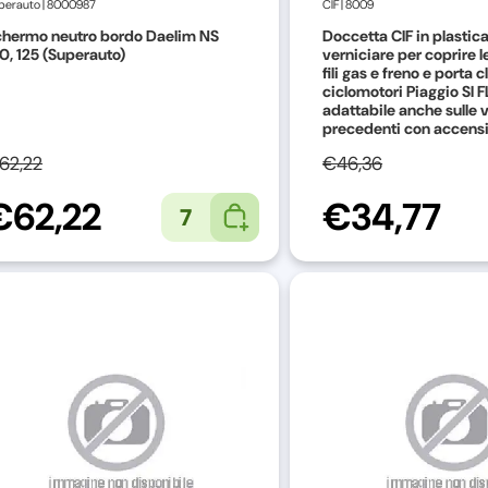
perauto
|
8000987
CIF
|
8009
chermo neutro bordo Daelim NS
Doccetta CIF in plastic
0, 125 (Superauto)
verniciare per coprire l
fili gas e freno e porta 
ciclomotori Piaggio SI F
adattabile anche sulle 
precedenti con accens
elettronica
62,22
€46,36
€62,22
€34,77
7