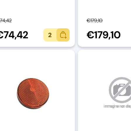
74,42
€179,10
€74,42
€179,10
2