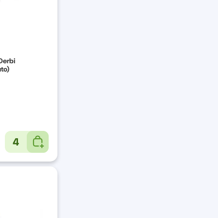
Derbi
to)
4