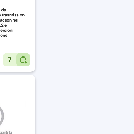
a da
e trasmissioni
clacson nei
L2 e
versioni
ione
7