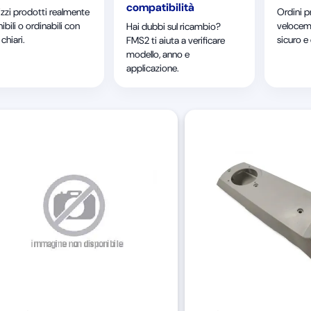
compatibilità
izzi prodotti realmente
Ordini p
ibili o ordinabili con
velocem
Hai dubbi sul ricambio?
chiari.
sicuro e
FMS2 ti aiuta a verificare
modello, anno e
applicazione.