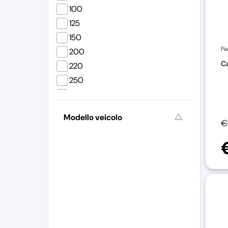
100
125
150
Pi
200
Ca
220
250
300
350
Modello veicolo
390
€
400
420
430
450
480
600