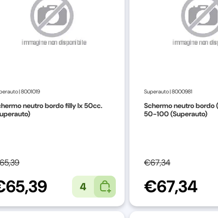
perauto
|
8001019
Superauto
|
8000981
hermo neutro bordo filly lx 50cc.
Schermo neutro bordo (
uperauto)
50-100 (Superauto)
65,39
€67,34
€65,39
€67,34
4