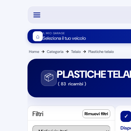
IL MIO GARAGE
⌂
Seleziona il tuo veicolo
Home
→
Categoria
→
Telaio
→
Plastiche telaio
PLASTICHE TELA
📦
(
83
ricambi
)
Filtri
✓
Dispo