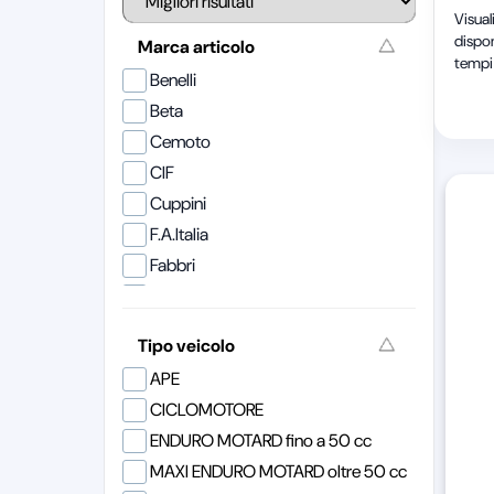
Visual
dispon
Marca articolo
tempi 
Benelli
Beta
Cemoto
CIF
Cuppini
F.A.Italia
Fabbri
Kappa
Koso
Tipo veicolo
Kymco
APE
Malaguti
CICLOMOTORE
ONE Italia
ENDURO MOTARD fino a 50 cc
Peugeot
MAXI ENDURO MOTARD oltre 50 cc
Piaggio