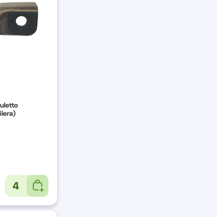
uletto
ilera)
4