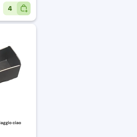
4
iaggio ciao