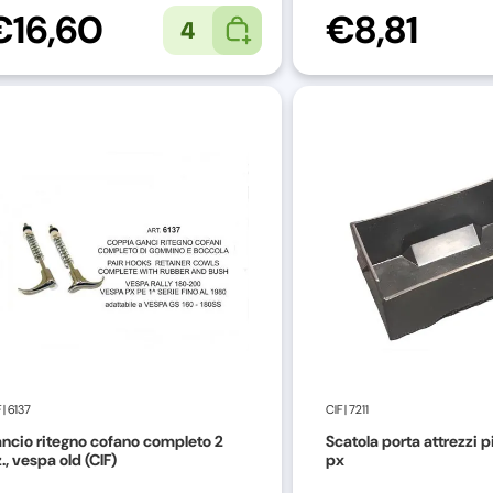
€16,60
€8,81
4
F
|
6137
CIF
|
7211
ncio ritegno cofano completo 2
Scatola porta attrezzi p
., vespa old (CIF)
px