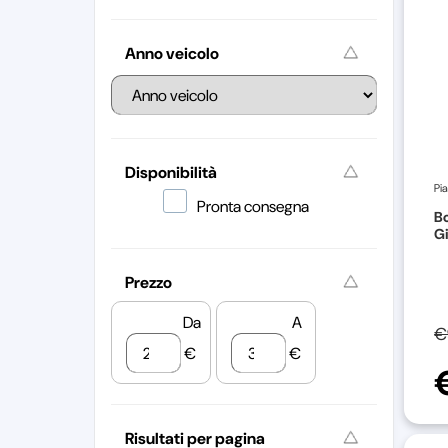
Anno veicolo
Disponibilità
Pi
Pronta consegna
Bo
Gi
Prezzo
Da
A
€
€
€
Risultati per pagina