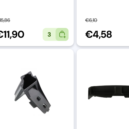
15,86
€6,10
€11,90
€4,58
3