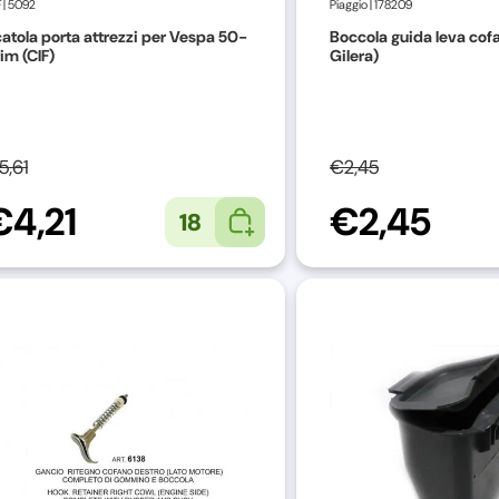
F
|
5092
Piaggio
|
178209
atola porta attrezzi per Vespa 50-
Boccola guida leva cof
im (CIF)
Gilera)
5,61
€2,45
€4,21
€2,45
18