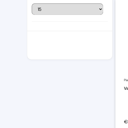
Pi
Va
€