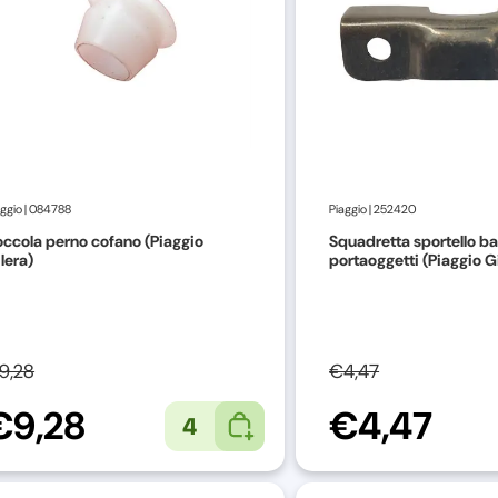
aggio
|
084788
Piaggio
|
252420
ccola perno cofano (Piaggio
Squadretta sportello ba
lera)
portaoggetti (Piaggio G
9,28
€4,47
€9,28
€4,47
4