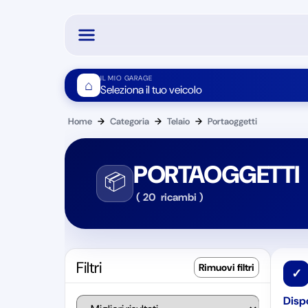
IL MIO GARAGE
⌂
Seleziona il tuo veicolo
Home
→
Categoria
→
Telaio
→
Portaoggetti
PORTAOGGETTI
📦
(
20
ricambi
)
Filtri
✓
Dispo