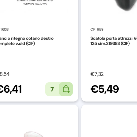
F
|
6138
CIF
|
6189
ncio ritegno cofano destro
Scatola porta attrezzi 
mpleto v.old (CIF)
125 sim.219383 (CIF)
8,54
€7,32
€6,41
€5,49
7