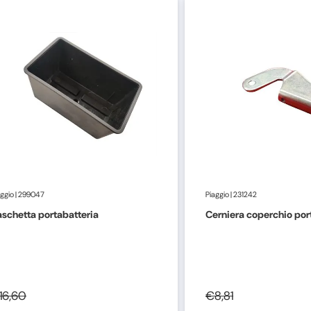
aggio
|
299047
Piaggio
|
231242
schetta portabatteria
Cerniera coperchio por
16,60
€8,81