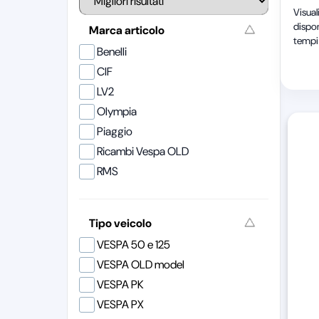
Visual
dispon
Marca articolo
tempi 
Benelli
CIF
LV2
Olympia
Piaggio
Ricambi Vespa OLD
RMS
Tipo veicolo
VESPA 50 e 125
VESPA OLD model
VESPA PK
VESPA PX