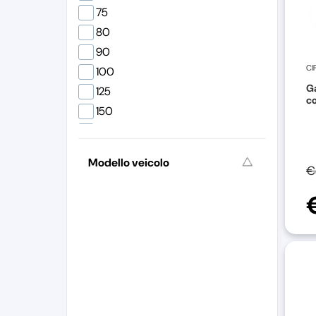
75
80
90
CI
100
Ga
125
co
150
180
200
Modello veicolo
€