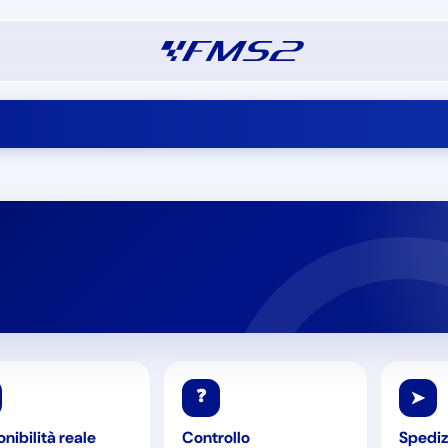
❓
➤
nibilità reale
Controllo
Spediz