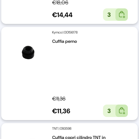
€18,06
€14,44
3
Kymco
|
00156178
Cuffia perno
€11,36
€11,36
3
TNT
|
093598
Cuffia copri cilindro TNT in