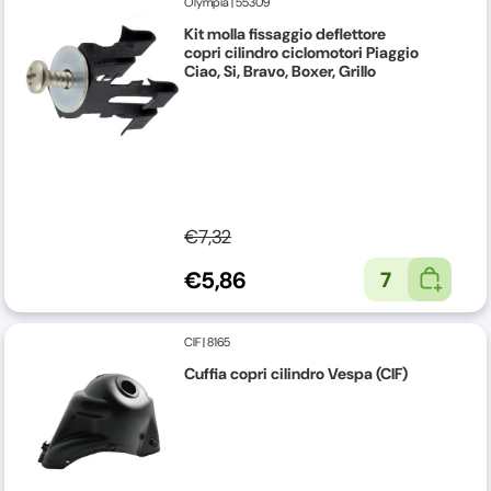
Olympia
|
55309
Kit molla fissaggio deflettore
copri cilindro ciclomotori Piaggio
Ciao, Si, Bravo, Boxer, Grillo
€7,32
€5,86
7
CIF
|
8165
Cuffia copri cilindro Vespa (CIF)