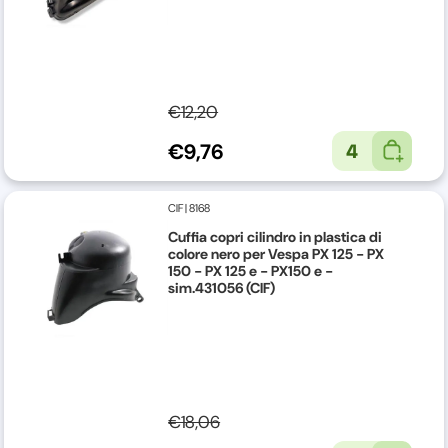
€12,20
€9,76
4
CIF
|
8168
Cuffia copri cilindro in plastica di
colore nero per Vespa PX 125 - PX
150 - PX 125 e - PX150 e -
sim.431056 (CIF)
€18,06