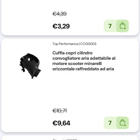
€4,39
€3,29
7
Top Performance
|
CO00003
Cuffia copri cilindro
convogliatore aria adattabile al
motore scooter minarelli
orizzontale raffreddato ad aria
€10,71
€9,64
7