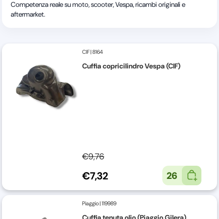
Competenza reale su moto, scooter, Vespa, ricambi originali e
aftermarket.
CIF
|
8164
Cuffia copricilindro Vespa (CIF)
€9,76
€7,32
26
Piaggio
|
119989
Cuffia tenuta olio (Piaggio Gilera)