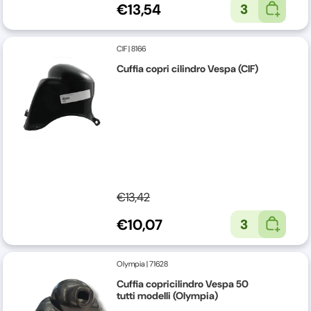
€13,54
3
CIF
|
8166
Cuffia copri cilindro Vespa (CIF)
€13,42
€10,07
3
Olympia
|
71628
Cuffia copricilindro Vespa 50
tutti modelli (Olympia)