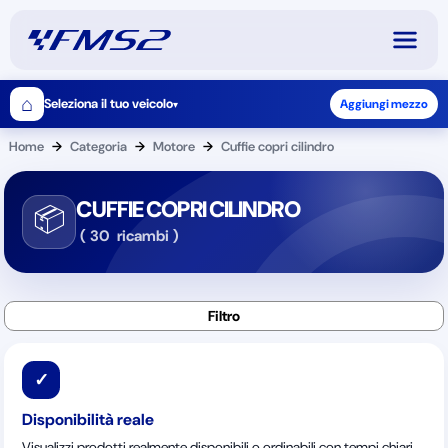
⌂
Seleziona il tuo veicolo
Aggiungi mezzo
▾
Home
→
Categoria
→
Motore
→
Cuffie copri cilindro
CUFFIE COPRI CILINDRO
📦
(
30
ricambi
)
✓
Disponibilità reale
Visualizzi prodotti realmente disponibili o ordinabili con tempi chiari.