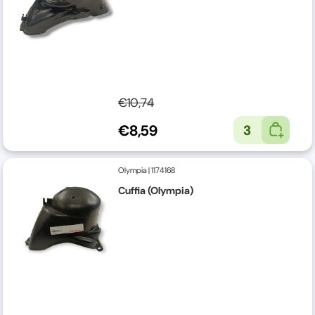
€10,74
€8,59
3
Olympia
|
1174168
Cuffia (Olympia)