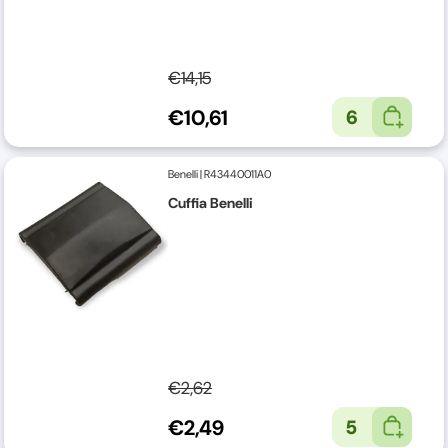
€14,15
€10,61
6
Benelli
|
R43440011A0
Cuffia Benelli
€2,62
€2,49
5