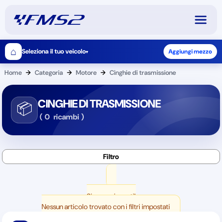
⌂
Seleziona il tuo veicolo
Aggiungi mezzo
▾
Home
→
Categoria
→
Motore
→
Cinghie di trasmissione
CINGHIE DI TRASMISSIONE
📦
(
0
ricambi
)
Siamo spiacenti!
Nessun articolo trovato con i filtri impostati