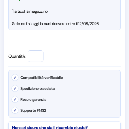
1
articoli a magazzino
Se lo ordini oggi lo puoi ricevere entro il 12/08/2026
Quantità:
✓
Compatibilità verificabile
✓
Spedizione tracciata
✓
Reso e garanzia
✓
Supporto FMS2
Non sei sicuro che sia il ricambio giusto?