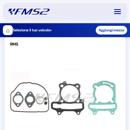
⌂
Seleziona il tuo veicolo
Aggiungi mezzo
▾
RMS