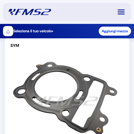
⌂
Seleziona il tuo veicolo
Aggiungi mezzo
▾
SYM