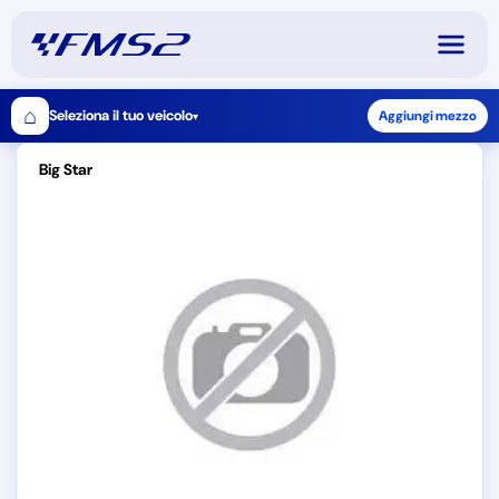
⌂
Seleziona il tuo veicolo
Aggiungi mezzo
▾
Big Star