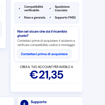
Compatibilità
Spedizione
✓
✓
verificabile
tracciata
✓
Reso e garanzia
✓
Supporto FMS2
Non sei sicuro che sia il ricambio
giusto?
Contattaci prima di acquistare: ti aiutiamo a
verificare compatibilità, codice e montaggio.
Contattaci prima di acquistare
CREA IL TUO ACCOUNT PER AVERLO A
€
21,35
Supporto
4