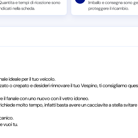
Quantita e tempi di ricezione sono
Imballo e consegna sono ges
indicati nella scheda.
proteggere il ricambio.
le ideale per il tuo veicolo.
izzato o crepato e desideri rinnovare il tuo Vespino, ti consigliamo q
e il fanale con uno nuovo con il vetro idoneo.
ichiede molto tempo, infatti basta avere un cacciavite a stella svitare 2 v
canico.
e vuoi tu.