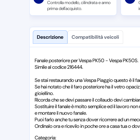
Controlla modello, cilindrata e anno
prima dell'acquisto.
Descrizione
Compatibilità veicoli
Fanale posteriore per Vespa PK50 - Vespa PK50S.
Simile al codice 216444.
Se stai restaurando una Vespa Piaggio questo è il fana
Se hai notato che il faro posteriore ha il vetro opac
gioiellino.
Ricorda che se devi passare il collaudo devi cambiar
Sostituire il fanale è molto semplice ed il lavoro non r
e montare il nuovo fanale.
Puoi farlo anche tu senza dover ricorrere ad un mec
Ordinalo ora e ricevilo in poche ore a casa tua o dov
Categoria: