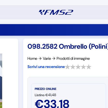
098.2582 Ombrello (Polini
Home
→
Varie
→
Prodotti di immagine
Scrivi una recensione
PREZZO ONLINE
41,48
Listino €
€
33,18