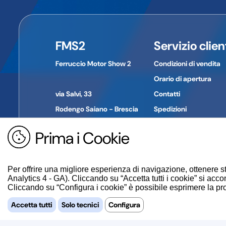
Informazioni di contatto del produttore/importatore
Nome dell'azienda:
POLINI MOTORI SPA
Indirizzo:
Viale piave 30
Città:
Alzano Lombardo
FMS2
Servizio clien
Provincia:
Bergamo
CAP:
24022
Ferruccio Motor Show 2
Condizioni di vendita
Paese:
Italia
Telefono:
035 2275111
Orario di apertura
E-mail:
azienda news@polini.com
via Salvi, 33
Contatti
Rodengo Saiano - Brescia
Spedizioni
Pagamenti
Prima i Cookie
Tel. +39 030 610774
Reso merce
P. IVA: 01694030980
Guida all'acquisto
Per offrire una migliore esperienza di navigazione, ottenere st
Analytics 4 - GA). Cliccando su “Accetta tutti i cookie” si accon
Cliccando su “Configura i cookie” è possibile esprimere la propr
Accetta tutti
Solo tecnici
Configura