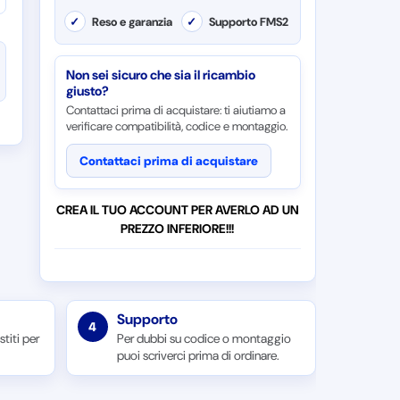
✓
Reso e garanzia
✓
Supporto FMS2
Non sei sicuro che sia il ricambio
giusto?
Contattaci prima di acquistare: ti aiutiamo a
verificare compatibilità, codice e montaggio.
Contattaci prima di acquistare
CREA IL TUO ACCOUNT PER AVERLO AD UN
PREZZO INFERIORE!!!
Supporto
4
titi per
Per dubbi su codice o montaggio
puoi scriverci prima di ordinare.