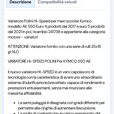
Descrizione
Compatibilità veicoli
Variatore Polini HI-Speed per maxi scooter Kymco
modello AK 550 Euro 4 prodotti dal 2017 e euro 5 prodotti
dal 2021 in poi, ricambio 241738 e appartiene alla categoria
motore - variatori
ATTENZIONE:
Variatore fornito con una serie di rulli 25x15
gr.14,0
VARIATORE HI-SPEED POLINI Per KYMCO 550 AK
Il nuovo variatore HI-SPEED è un vero capolavoro di
tecnologia con la caratteristica di avere uno straordinario
sistema di lubrificazione brevettato capace di rendimenti e
prestazioni entusiasmanti, senza mai rinunciare alla
massima affidabilità.
La semi puleggia è disegnata con gradi differenti per
permette alla cinghia di aumentare l’escursione.
La molla di contrasto ha un carico maggiorato del