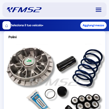
⌂
Seleziona il tuo veicolo
Aggiungi mezzo
▾
Polini