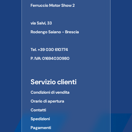
Informazioni di contatto del produttore/importatore:
stato di appartenenza dell'utente finale o l'utilizzo del mezzo
Ferruccio Motor Show 2
Nome dell'azienda:
POLINI MOTORI SPA
su strada pubblica.
Indirizzo:
Viale piave 30
Città:
Alzano Lombardo
Le immagini a volte possono differire in qualche particolare
via Salvi, 33
Provincia:
Bergamo
dal prodotto al quale si riferiscono.
CAP:
24022
Rodengo Saiano - Brescia
Paese:
Italia
Telefono:
035 2275111
Tel. +39 030 610774
E-mail:
azienda news@polini.com
P. IVA: 01694030980
Servizio clienti
Condizioni di vendita
Orario di apertura
Contatti
Spedizioni
Pagamenti