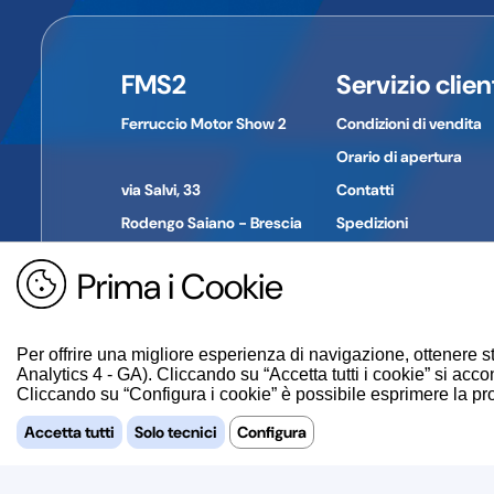
Nome dell'azienda:
POLINI MOTORI SPA
Indirizzo:
Viale piave 30
Città:
Alzano Lombardo
FMS2
Servizio clien
Provincia:
Bergamo
CAP:
24022
Ferruccio Motor Show 2
Condizioni di vendita
Paese:
Italia
Telefono:
035 2275111
Orario di apertura
E-mail:
azienda news@polini.com
via Salvi, 33
Contatti
Rodengo Saiano - Brescia
Spedizioni
Pagamenti
Prima i Cookie
Tel. +39 030 610774
Reso merce
P. IVA: 01694030980
Guida all'acquisto
Per offrire una migliore esperienza di navigazione, ottenere st
Analytics 4 - GA). Cliccando su “Accetta tutti i cookie” si accon
Cliccando su “Configura i cookie” è possibile esprimere la propr
Accetta tutti
Solo tecnici
Configura