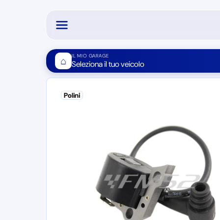
IL MIO GARAGE
⌂
Seleziona il tuo veicolo
Polini