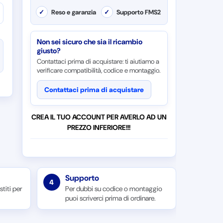
✓
Reso e garanzia
✓
Supporto FMS2
Non sei sicuro che sia il ricambio
giusto?
Contattaci prima di acquistare: ti aiutiamo a
verificare compatibilità, codice e montaggio.
Contattaci prima di acquistare
CREA IL TUO ACCOUNT PER AVERLO AD UN
PREZZO INFERIORE!!!
Supporto
4
titi per
Per dubbi su codice o montaggio
puoi scriverci prima di ordinare.