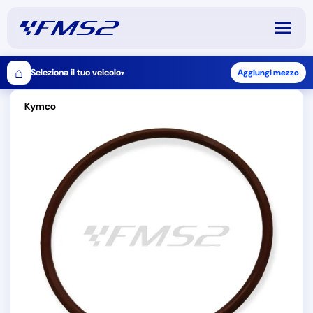
⌂
Seleziona il tuo veicolo
Aggiungi mezzo
▾
Kymco