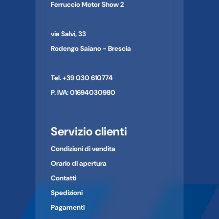
Ferruccio Motor Show 2
Nome dell'azienda:
Le immagini a volte possono differire in qualche particolare
Indirizzo:
dal prodotto al quale si riferiscono.
Città:
via Salvi, 33
Provincia:
CAP:
Rodengo Saiano - Brescia
Paese:
Telefono:
Tel. +39 030 610774
E-mail:
P. IVA: 01694030980
Servizio clienti
Condizioni di vendita
Orario di apertura
Contatti
Spedizioni
Pagamenti