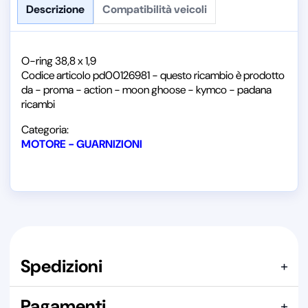
Descrizione
Compatibilità veicoli
O-ring 38,8 x 1,9
Codice articolo pd00126981 - questo ricambio è prodotto
da - proma - action - moon ghoose - kymco - padana
ricambi
Categoria:
MOTORE - GUARNIZIONI
Spedizioni
+
Indicazione riferita a un singolo pezzo. Il costo effettivo dipende
Pagamenti
+