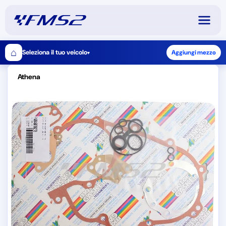
⌂
Seleziona il tuo veicolo
Aggiungi mezzo
▾
Athena