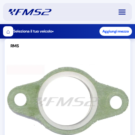
⌂
Seleziona il tuo veicolo
Aggiungi mezzo
▾
RMS