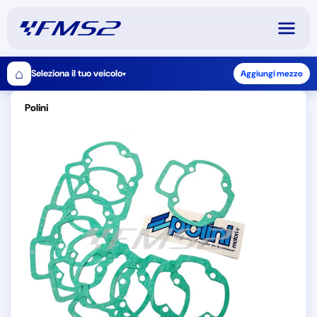
⌂
Seleziona il tuo veicolo
Aggiungi mezzo
▾
Polini