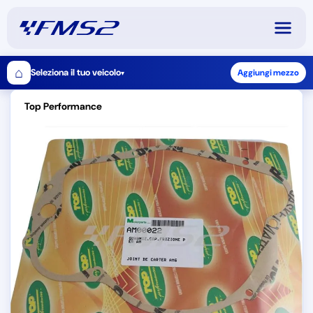
⌂
Seleziona il tuo veicolo
Aggiungi mezzo
▾
Top Performance