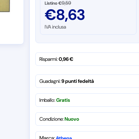
9,59
Listino €
€
8,63
IVA inclusa
Risparmi:
0,96
€
Guadagni:
9 punti fedeltà
Imballo:
Gratis
Condizione:
Nuovo
Marca:
Athena