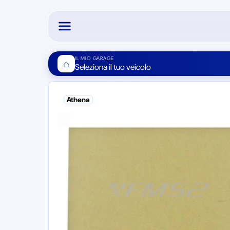
IL MIO GARAGE
⌂
Seleziona il tuo veicolo
Athena