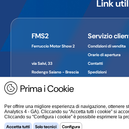
Link util
Le immagini a volte possono differire in qualche parti
Informazioni di contatto del produttore/importatore
Nome dell'azienda:
Inntech
Indirizzo:
Città:
FMS2
Servizio clien
Provincia:
CAP:
Ferruccio Motor Show 2
Condizioni di vendita
Paese:
Telefono:
Orario di apertura
E-mail:
via Salvi, 33
Contatti
Rodengo Saiano - Brescia
Spedizioni
Pagamenti
Prima i Cookie
Tel. +39 030 610774
Reso merce
P. IVA: 01694030980
Guida all'acquisto
Per offrire una migliore esperienza di navigazione, ottenere st
Analytics 4 - GA). Cliccando su “Accetta tutti i cookie” si accon
Cliccando su “Configura i cookie” è possibile esprimere la propr
Accetta tutti
Solo tecnici
Configura