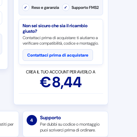
✓
Reso e garanzia
✓
Supporto FMS2
Non sei sicuro che sia il ricambio
giusto?
Contattaci prima di acquistare: ti aiutiamo a
verificare compatibilità, codice e montaggio.
Contattaci prima di acquistare
CREA IL TUO ACCOUNT PER AVERLO A
€
8,44
Supporto
4
titi per
Per dubbi su codice o montaggio
puoi scriverci prima di ordinare.