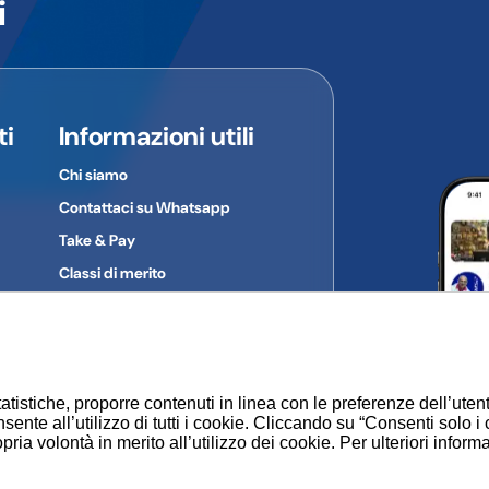
i
colare dal prodotto al quale si riferiscono.
:
ti
Informazioni utili
Chi siamo
Contattaci su Whatsapp
Take & Pay
Classi di merito
Gruppi d'acquisto
Privacy Policy
Cookie
atistiche, proporre contenuti in linea con le preferenze dell’uten
sente all’utilizzo di tutti i cookie. Cliccando su “Consenti solo i
ia volontà in merito all’utilizzo dei cookie. Per ulteriori inform