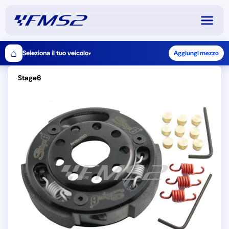
⌂
Seleziona il tuo veicolo
Aggiungi mezzo
▾
Stage6