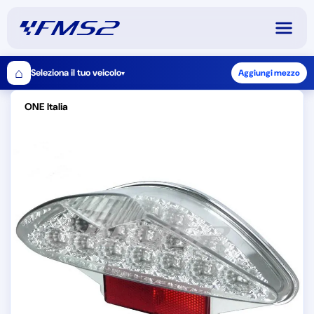
⌂
Seleziona il tuo veicolo
Aggiungi mezzo
▾
ONE Italia