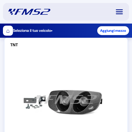
⌂
Seleziona il tuo veicolo
Aggiungi mezzo
▾
TNT