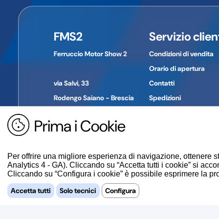
Nome dell'azienda:
Indirizzo:
Città:
FMS2
Servizio clien
Provincia:
CAP:
Ferruccio Motor Show 2
Condizioni di vendita
Paese:
Telefono:
Orario di apertura
E-mail:
via Salvi, 33
Contatti
Rodengo Saiano - Brescia
Spedizioni
Pagamenti
Prima i Cookie
Tel. +39 030 610774
Reso merce
P. IVA: 01694030980
Guida all'acquisto
Per offrire una migliore esperienza di navigazione, ottenere st
Analytics 4 - GA). Cliccando su “Accetta tutti i cookie” si accon
Cliccando su “Configura i cookie” è possibile esprimere la propr
Accetta tutti
Solo tecnici
Configura