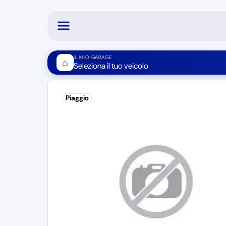
IL MIO GARAGE
⌂
Seleziona il tuo veicolo
Piaggio