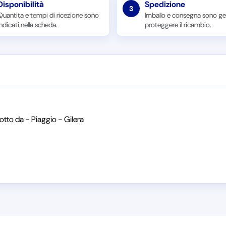
Disponibilità
Spedizione
3
Quantita e tempi di ricezione sono
Imballo e consegna sono ges
indicati nella scheda.
proteggere il ricambio.
tto da - Piaggio - Gilera
I