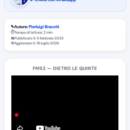
✎
Autore:
Pierluigi Bracchi
⏱
Tempo di lettura: 2 min
📅
Pubblicato il:
5 febbraio 2024
⚙
Aggiornato il:
19 luglio 2026
FMS2 — DIETRO LE QUINTE