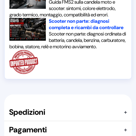
Guida FMS2 sulla candela moto e
scooter: sintomi, colore elettrodo,
grado termico, montaggio, compatibilità ed errori.
Scooter non parte: diagnosi
completa e ricambi da controllare
Scooter non parte: diagnosi ordinata di
batteria, candela, benzina, carburatore,
bobina, statore, relè e motorino avviamento.
Spedizioni
+
Articolo confezionato in
SCATOLA DI CARTONE
Pagamenti
+
Spedizione consigliata:
BUSTA CON MULTIBOL