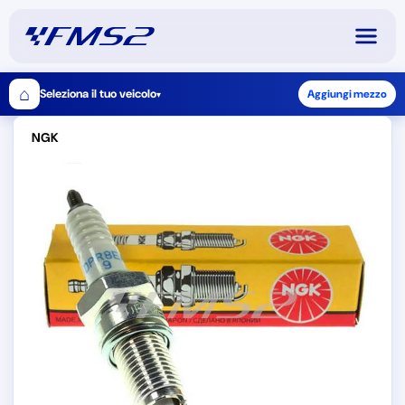
⌂
Seleziona il tuo veicolo
Aggiungi mezzo
▾
NGK