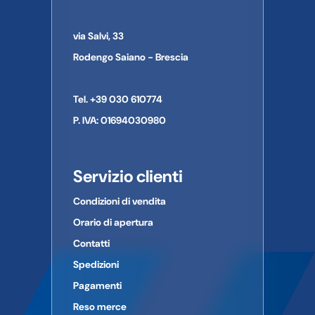
Indirizzo:
VIA MACALLE', 156
Le immagini a volte possono differire in qualche particolare
Città:
SEREGNO
dal prodotto al quale si riferiscono.
via Salvi, 33
Provincia:
MONZA-BRIANZA
CAP:
20831
Rodengo Saiano - Brescia
Paese:
ITALIA
Telefono:
0362-27301
Tel. +39 030 610774
E-mail:
INFO@RMS.IT
P. IVA: 01694030980
Servizio clienti
Condizioni di vendita
Orario di apertura
Contatti
Spedizioni
Pagamenti
Reso merce