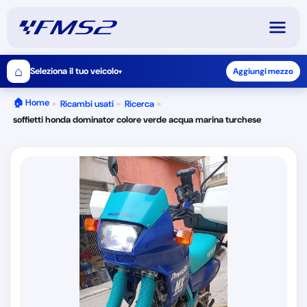
⌂
Seleziona il tuo veicolo
Aggiungi mezzo
▾
🏠 Home
Ricambi usati
Ricerca
▸
▸
▸
soffietti honda dominator colore verde acqua marina turchese