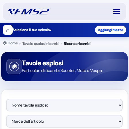
⌂
Seleziona il tuo veicolo
Aggiungi mezzo
▾
🏠 Home
Tavole esplosi ricambi
Ricerca ricambi
▸
▸
Tavole esplosi
Particolari di ricambi Scooter, Moto e Vespa