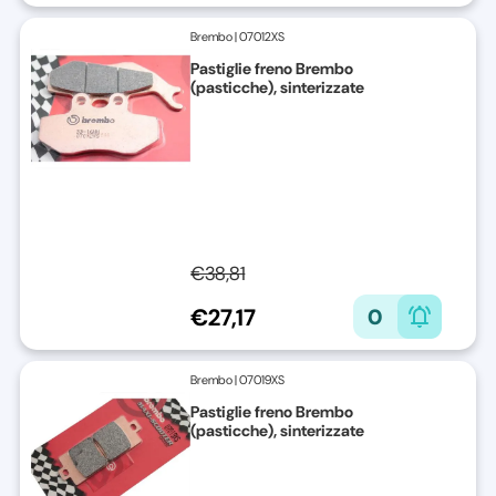
Brembo
|
07012XS
Pastiglie freno Brembo
(pasticche), sinterizzate
€38,81
€27,17
0
Brembo
|
07019XS
Pastiglie freno Brembo
(pasticche), sinterizzate