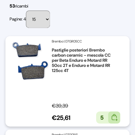
53
ricambi
Pagine: 4
Brembo
|
07GR05CC
Pastiglie posteriori Brembo
carbon ceramic - mescola CC
per Beta Enduro e Motard RR
50cc 2T e Enduro e Motard RR
125cc 4T
€39,39
€25,61
5
Brembo
|
07001XS