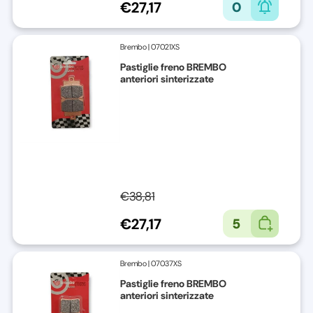
€27,17
0
Brembo
|
07021XS
Pastiglie freno BREMBO
anteriori sinterizzate
€38,81
€27,17
5
Brembo
|
07037XS
Pastiglie freno BREMBO
anteriori sinterizzate