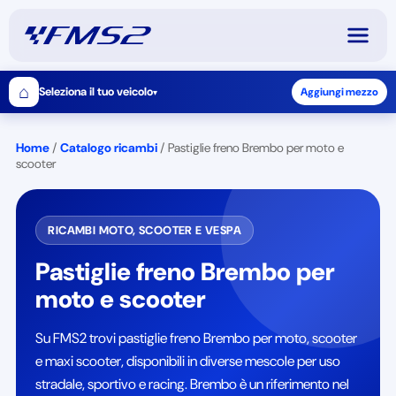
⌂
Seleziona il tuo veicolo
Aggiungi mezzo
▾
Home
/
Catalogo ricambi
/
Pastiglie freno Brembo per moto e
scooter
RICAMBI MOTO, SCOOTER E VESPA
Pastiglie freno Brembo per
moto e scooter
Su FMS2 trovi pastiglie freno Brembo per moto, scooter
e maxi scooter, disponibili in diverse mescole per uso
stradale, sportivo e racing. Brembo è un riferimento nel