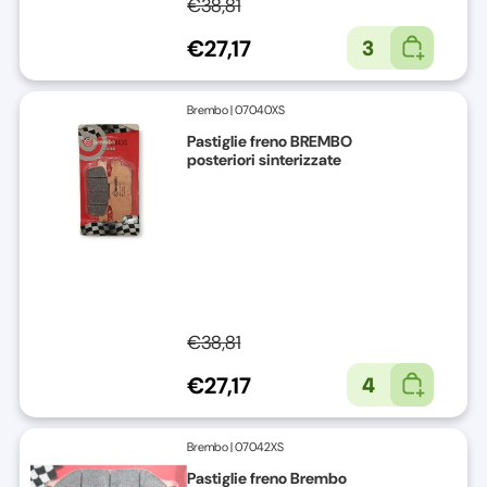
€38,81
€27,17
3
Brembo
|
07040XS
Pastiglie freno BREMBO
posteriori sinterizzate
€38,81
€27,17
4
Brembo
|
07042XS
Pastiglie freno Brembo