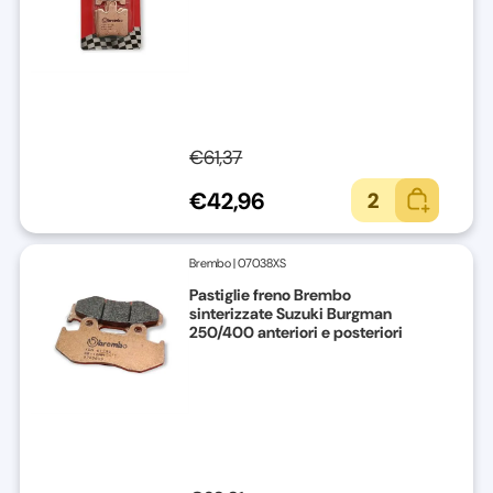
€61,37
€42,96
2
Brembo
|
07038XS
Pastiglie freno Brembo
sinterizzate Suzuki Burgman
250/400 anteriori e posteriori