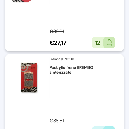
€38,81
€27,17
12
Brembo
|
07020XS
Pastiglie freno BREMBO
sinterizzate
€38,81