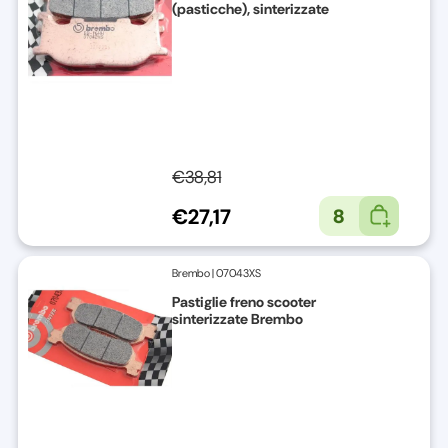
(pasticche), sinterizzate
€38,81
€27,17
8
Brembo
|
07043XS
Pastiglie freno scooter
sinterizzate Brembo