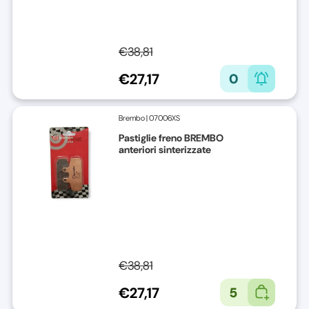
€38,81
€27,17
0
Brembo
|
07006XS
Pastiglie freno BREMBO
anteriori sinterizzate
€38,81
€27,17
5