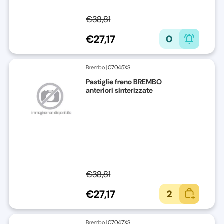
€38,81
€27,17
0
Brembo
|
07045XS
Pastiglie freno BREMBO
anteriori sinterizzate
€38,81
€27,17
2
Brembo
|
07047XS