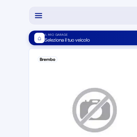
IL MIO GARAGE
⌂
Seleziona il tuo veicolo
Brembo