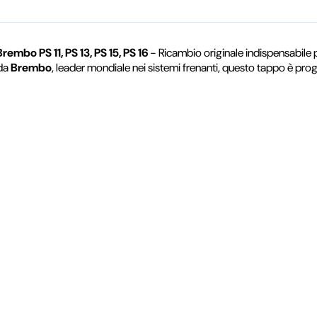
mbo PS 11, PS 13, PS 15, PS 16
- Ricambio originale indispensabile p
 da
Brembo
, leader mondiale nei sistemi frenanti, questo tappo è prog