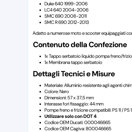
Duke 640 1999-2006
LC4 640 2004-2006
SMC 690 2008-2011
SMC R 690 2012-2013
Adatto a numerose moto e scooter equipaggiati con
Contenuto della Confezione
1x Tappo serbatoio liquido pompa freno/friz
1x Membrana tappo serbatoio
Dettagli Tecnici e Misure
Materiale: Alluminio resistente agli agenti chimi
Colore: Nero
Dimensioni: 57 x 37,5 mm
Interasse fori fissaggio: 44 mm
Pompe freno e frizione compatibili: PS 11 / PS 1
Utilizzare solo con DOT 4
Codice OEM Ducati: 000046665
Codice OEM Cagiva: 800046665