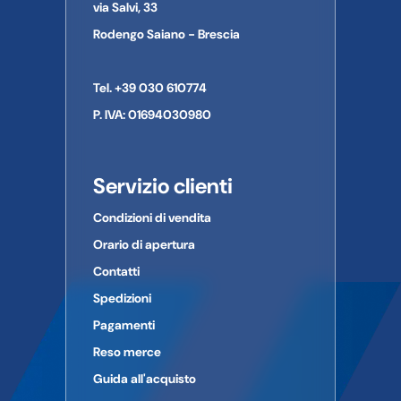
via Salvi, 33
Provincia:
MONZA-BRIANZA
CAP:
20831
Rodengo Saiano - Brescia
Paese:
ITALIA
Telefono:
0362-27301
Tel. +39 030 610774
E-mail:
INFO@RMS.IT
P. IVA: 01694030980
Servizio clienti
Condizioni di vendita
Orario di apertura
Contatti
Spedizioni
Pagamenti
Reso merce
Guida all'acquisto