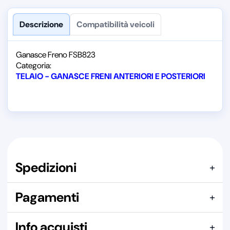
Descrizione
Compatibilità veicoli
Ganasce Freno FSB823
Categoria:
TELAIO - GANASCE FRENI ANTERIORI E POSTERIORI
Spedizioni
+
Indicazione riferita a un singolo pezzo. Il costo effettivo dipende
Pagamenti
+
dalla composizione complessiva dell’ordine.
Qui puoi pagare con:
Info acquisti
Spediamo con i seguenti corrieri:
+