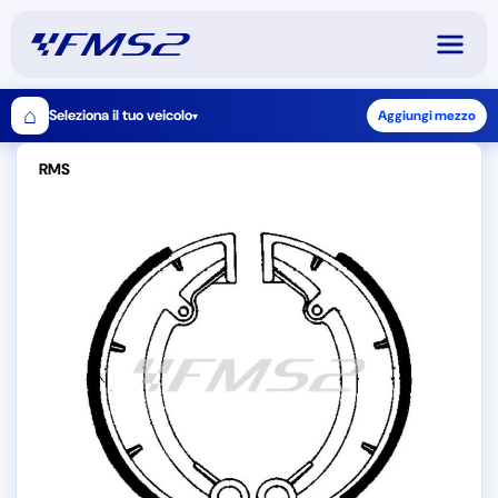
⌂
Seleziona il tuo veicolo
Aggiungi mezzo
▾
RMS