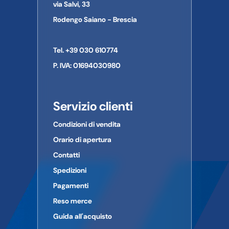
via Salvi, 33
Provincia:
MONZA-BRIANZA
CAP:
20831
Rodengo Saiano - Brescia
Paese:
ITALIA
Telefono:
0362-27301
Tel. +39 030 610774
E-mail:
INFO@RMS.IT
P. IVA: 01694030980
Servizio clienti
Condizioni di vendita
Orario di apertura
Contatti
Spedizioni
Pagamenti
Reso merce
Guida all'acquisto