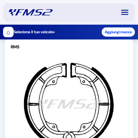
⌂
Seleziona il tuo veicolo
Aggiungi mezzo
▾
RMS