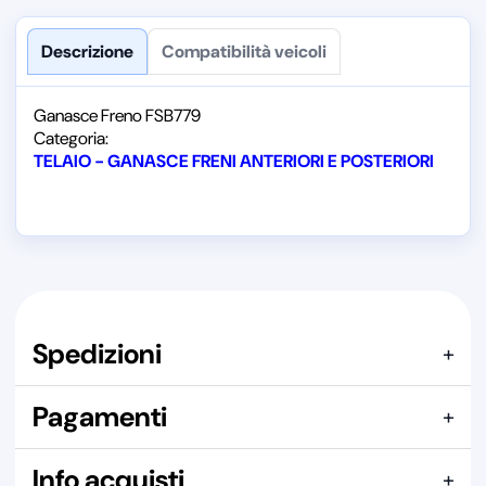
Descrizione
Compatibilità veicoli
Ganasce Freno FSB779
Categoria:
TELAIO - GANASCE FRENI ANTERIORI E POSTERIORI
Spedizioni
+
Indicazione riferita a un singolo pezzo. Il costo effettivo dipende
Pagamenti
+
dalla composizione complessiva dell’ordine.
Qui puoi pagare con:
Info acquisti
Spediamo con i seguenti corrieri:
+