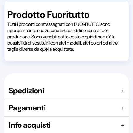
Prodotto Fuoritutto
Tutti i prodotti contrassegnati con FUORITUTTO sono
rigorosamente nuovi, sono articoli di fine serie o fuori
produzione. Sono venduti sotto costo e quindi non c'è la
possibilità di sostituirli con altri modelli, altri colori od altre
taglie diverse da quella acquistata.
Spedizioni
+
Articolo confezionato in
SCATOLA DI POLISTIROLO
Pagamenti
+
Spedizione consigliata:
PACCO
Indicazione riferita a un singolo pezzo. Il costo effettivo dipende
Qui puoi pagare con:
dalla composizione complessiva dell’ordine.
Info acquisti
+