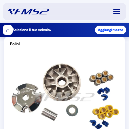
⌂
Seleziona il tuo veicolo
Aggiungi mezzo
▾
Polini