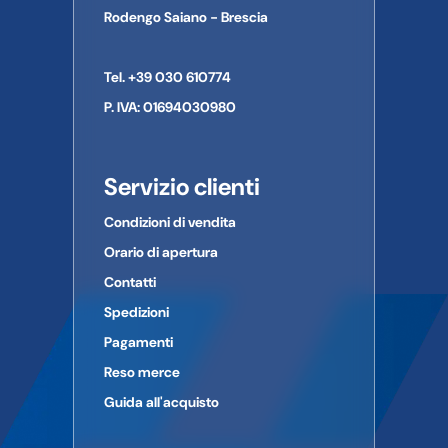
CAP:
24022
Rodengo Saiano - Brescia
Paese:
Italia
Telefono:
035 2275111
Tel. +39 030 610774
E-mail:
azienda news@polini.com
P. IVA: 01694030980
Servizio clienti
Condizioni di vendita
Orario di apertura
Contatti
Spedizioni
Pagamenti
Reso merce
Guida all'acquisto