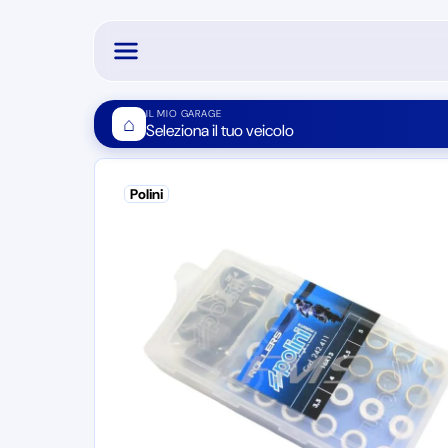
IL MIO GARAGE
⌂
Seleziona il tuo veicolo
Polini