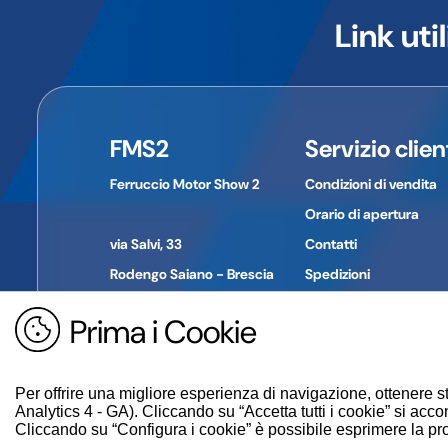
stesso, qualora tale modifica vada contro le leggi del
l'importatore.
Link util
Le immagini a volte possono differire in qualche parti
Informazioni di contatto del produttore/importatore
Nome dell'azienda:
POLINI MOTORI SPA
Indirizzo:
Viale piave 30
Città:
Alzano Lombardo
FMS2
Servizio clien
Provincia:
Bergamo
CAP:
24022
Ferruccio Motor Show 2
Condizioni di vendita
Paese:
Italia
Telefono:
035 2275111
Orario di apertura
E-mail:
azienda news@polini.com
via Salvi, 33
Contatti
Rodengo Saiano - Brescia
Spedizioni
Pagamenti
Prima i Cookie
Tel. +39 030 610774
Reso merce
P. IVA: 01694030980
Guida all'acquisto
Per offrire una migliore esperienza di navigazione, ottenere st
Analytics 4 - GA). Cliccando su “Accetta tutti i cookie” si accon
Cliccando su “Configura i cookie” è possibile esprimere la propr