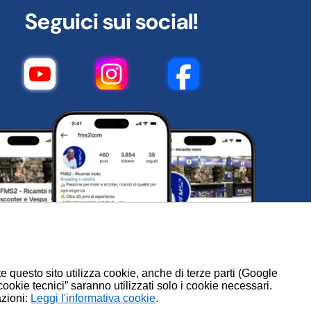
rada pubblica.
Seguici sui social!
te questo sito utilizza cookie, anche di terze parti (Google
 cookie tecnici” saranno utilizzati solo i cookie necessari.
azioni:
.