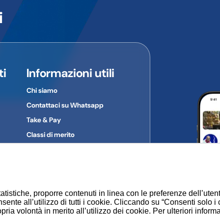
lo stato di appartenenza dell'utente finale o l'utilizzo del mezzo su st
i
colare dal prodotto al quale si riferiscono.
:
ti
Informazioni utili
Chi siamo
Contattaci su Whatsapp
Take & Pay
Classi di merito
Gruppi d'acquisto
Privacy Policy
Cookie
atistiche, proporre contenuti in linea con le preferenze dell’uten
sente all’utilizzo di tutti i cookie. Cliccando su “Consenti solo i
ia volontà in merito all’utilizzo dei cookie. Per ulteriori inform