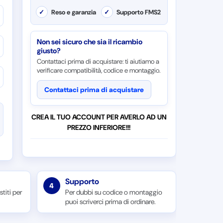
✓
Reso e garanzia
✓
Supporto FMS2
Non sei sicuro che sia il ricambio
giusto?
Contattaci prima di acquistare: ti aiutiamo a
verificare compatibilità, codice e montaggio.
Contattaci prima di acquistare
CREA IL TUO ACCOUNT PER AVERLO AD UN
PREZZO INFERIORE!!!
Supporto
4
titi per
Per dubbi su codice o montaggio
puoi scriverci prima di ordinare.