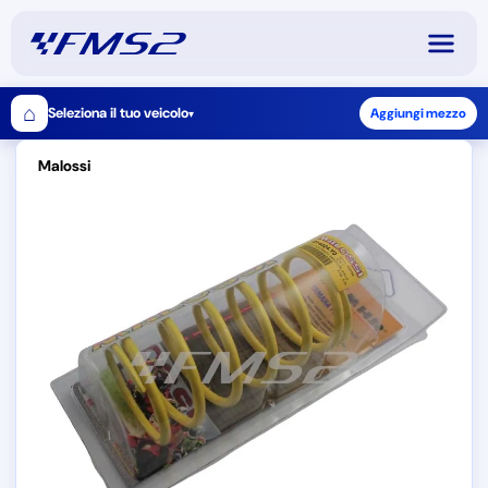
⌂
Seleziona il tuo veicolo
Aggiungi mezzo
▾
Malossi