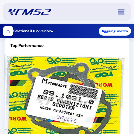
⌂
Seleziona il tuo veicolo
Aggiungi mezzo
▾
Top Performance