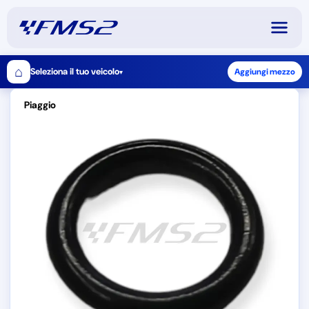
⌂
Seleziona il tuo veicolo
Aggiungi mezzo
▾
Piaggio