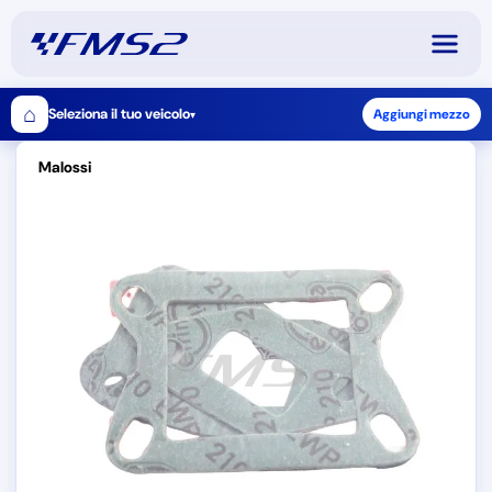
⌂
Seleziona il tuo veicolo
Aggiungi mezzo
▾
Malossi