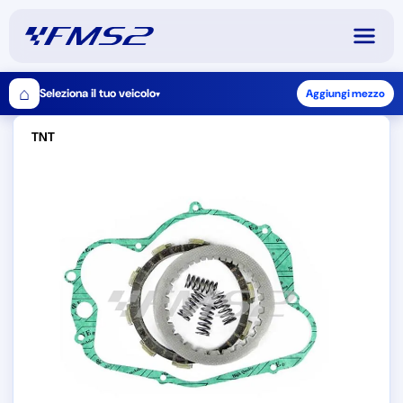
⌂
Seleziona il tuo veicolo
Aggiungi mezzo
▾
TNT