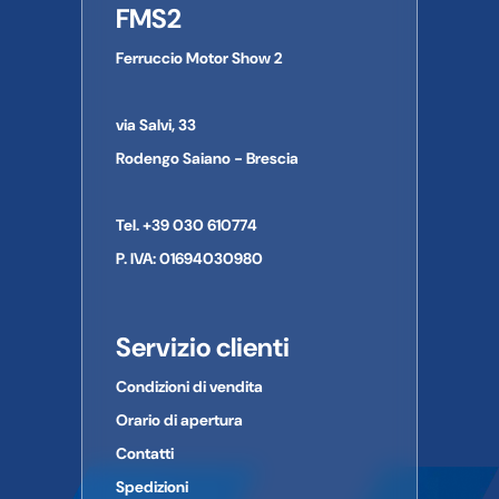
FMS2
su strada pubblica.
Informazioni di contatto del produttore/importatore:
Ferruccio Motor Show 2
Nome dell'azienda:
Le immagini a volte possono differire in qualche particolare
Indirizzo:
dal prodotto al quale si riferiscono.
Città:
via Salvi, 33
Provincia:
CAP:
Rodengo Saiano - Brescia
Paese:
Telefono:
Tel. +39 030 610774
E-mail:
P. IVA: 01694030980
Servizio clienti
Condizioni di vendita
Orario di apertura
Contatti
Spedizioni