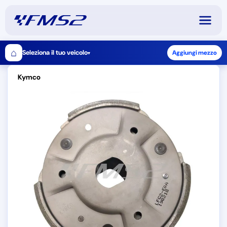
⌂
Seleziona il tuo veicolo
Aggiungi mezzo
▾
Kymco