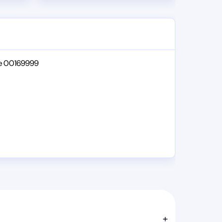
nale 00169999
+