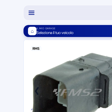
IL MIO GARAGE
⌂
Seleziona il tuo veicolo
RMS
❮