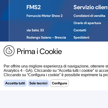
Città:
SEREGNO
FMS2
Servizio clien
Provincia:
MONZA-BRIANZA
CAP:
20831
Ferruccio Motor Show 2
Condizioni di vendita
Paese:
ITALIA
Telefono:
0362-27301
Orario di apertura
E-mail:
INFO@RMS.IT
via Salvi, 33
Contatti
Rodengo Saiano - Brescia
Spedizioni
Pagamenti
Prima i Cookie
Tel. +39 030 610774
Reso merce
P. IVA: 01694030980
Guida all'acquisto
Per offrire una migliore esperienza di navigazione, ottenere st
Analytics 4 - GA). Cliccando su “Accetta tutti i cookie” si accon
Cliccando su “Configura i cookie” è possibile esprimere la propr
Accetta tutti
Solo tecnici
Configura